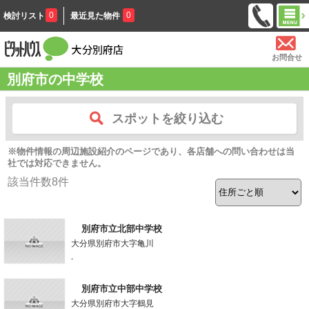
0
0
検討リスト
最近見た物件
お問合せ
別府市の中学校
スポットを絞り込む
※物件情報の周辺施設紹介のページであり、各店舗への問い合わせは当
社では対応できません。
該当件数
8
件
別府市立北部中学校
大分県別府市大字亀川
-
別府市立中部中学校
大分県別府市大字鶴見