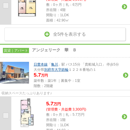
敷：0ヶ月｜礼：6万円
所在階：4階
間取り：1LDK
面積：42.90㎡
全5件を表示する
アンジェリーク 華 Ｂ
賃貸｜アパート
日豊本線
「
亀川
」駅 バス15分 「貴船城入口」 停歩5分
大分県
別府市
大字鉄輪
１２２８番地の１
5.7
万円
築年数：築1年 ｜募集中：
1室
階数：2階建
収納スペースたっぷりあります♪
5.7
万
円
(管理費・共益費 3,300円)
敷：0ヶ月｜礼：5.7万円
所在階：1階
間取り：1LDK