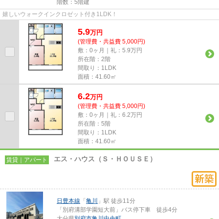
階数：5階建
嬉しいウォークインクロゼット付き1LDK！
5.9
万
円
(管理費・共益費 5,000円)
敷：0ヶ月｜礼：5.9万円
所在階：2階
間取り：1LDK
面積：41.60㎡
6.2
万
円
(管理費・共益費 5,000円)
敷：0ヶ月｜礼：6.2万円
所在階：5階
間取り：1LDK
面積：41.60㎡
エス・ハウス（Ｓ・ＨＯＵＳＥ）
賃貸｜アパート
日豊本線
「
亀川
」駅 徒歩11分
「別府溝部学園短大前」バス停下車 徒歩4分
大分県
別府市
亀川中央町