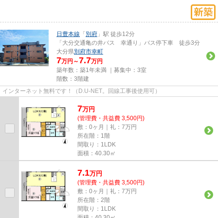
日豊本線
「
別府
」駅 徒歩12分
「大分交通亀の井バス 幸通り」バス停下車 徒歩3分
大分県
別府市
幸町
7
7.7
万円～
万円
築年数：築1年未満 ｜募集中：
3室
階数：3階建
インターネット無料です！（D.U-NET。回線工事後使用可）
7
万
円
(管理費・共益費 3,500円)
敷：0ヶ月｜礼：7万円
所在階：1階
間取り：1LDK
面積：40.30㎡
7.1
万
円
(管理費・共益費 3,500円)
敷：0ヶ月｜礼：7万円
所在階：2階
間取り：1LDK
面積：40.30㎡