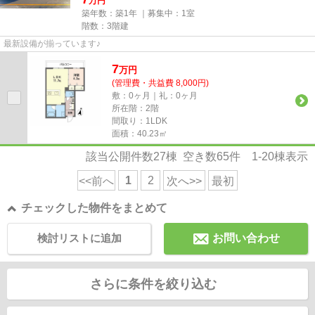
万円
築年数：築1年 ｜募集中：
1室
階数：3階建
最新設備が揃っています♪
7
万
円
(管理費・共益費 8,000円)
敷：0ヶ月｜礼：0ヶ月
所在階：2階
間取り：1LDK
面積：40.23㎡
該当公開件数
27
棟 空き数
65
件
1-20
棟表示
1
2
<<前へ
次へ>>
最初
チェックした物件をまとめて
検討リストに追加
お問い合わせ
さらに条件を絞り込む