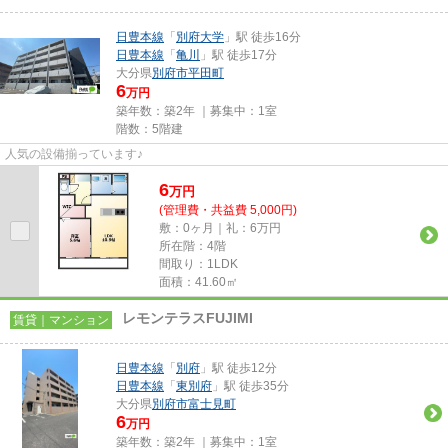
日豊本線
「
別府大学
」駅 徒歩16分
日豊本線
「
亀川
」駅 徒歩17分
大分県
別府市
平田町
6
万円
築年数：築2年 ｜募集中：
1室
階数：5階建
人気の設備揃っています♪
6
万
円
(管理費・共益費 5,000円)
敷：0ヶ月｜礼：6万円
所在階：4階
間取り：1LDK
面積：41.60㎡
レモンテラスFUJIMI
賃貸｜マンション
日豊本線
「
別府
」駅 徒歩12分
日豊本線
「
東別府
」駅 徒歩35分
大分県
別府市
富士見町
6
万円
築年数：築2年 ｜募集中：
1室