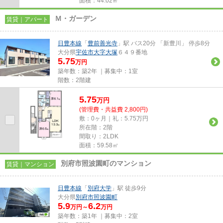
面積：44.02㎡
Ｍ・ガーデン
賃貸｜アパート
日豊本線
「
豊前善光寺
」駅 バス20分 「新豊川」 停歩8分
大分県
宇佐市
大字大塚
６４９番地
5.75
万円
築年数：築2年 ｜募集中：
1室
階数：2階建
5.75
万
円
(管理費・共益費 2,800円)
敷：0ヶ月｜礼：5.75万円
所在階：2階
間取り：2LDK
面積：59.58㎡
別府市照波園町のマンション
賃貸｜マンション
日豊本線
「
別府大学
」駅 徒歩9分
大分県
別府市
照波園町
5.9
6.2
万円～
万円
築年数：築1年 ｜募集中：
2室