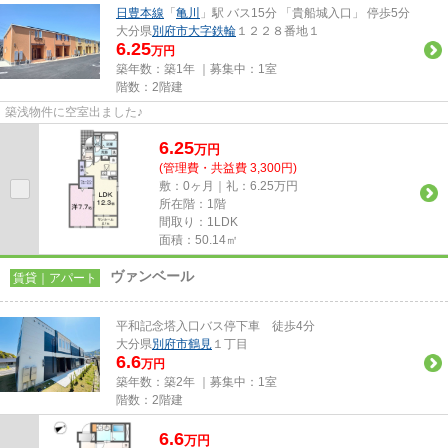
日豊本線
「
亀川
」駅 バス15分 「貴船城入口」 停歩5分
大分県
別府市
大字鉄輪
１２２８番地１
6.25
万円
築年数：築1年 ｜募集中：
1室
階数：2階建
築浅物件に空室出ました♪
6.25
万
円
(管理費・共益費 3,300円)
敷：0ヶ月｜礼：6.25万円
所在階：1階
間取り：1LDK
面積：50.14㎡
ヴァンベール
賃貸｜アパート
平和記念塔入口バス停下車 徒歩4分
大分県
別府市
鶴見
１丁目
6.6
万円
築年数：築2年 ｜募集中：
1室
階数：2階建
6.6
万
円