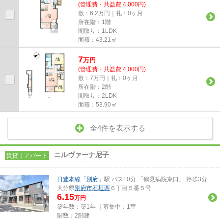
(管理費・共益費 4,000円)
敷：6.2万円｜礼：0ヶ月
所在階：1階
間取り：1LDK
面積：43.21㎡
7
万
円
(管理費・共益費 4,000円)
敷：7万円｜礼：0ヶ月
所在階：2階
間取り：2LDK
面積：53.90㎡
全4件を表示する
ニルヴァーナ尼子
賃貸｜アパート
日豊本線
「
別府
」駅 バス10分 「鶴見病院東口」 停歩3分
大分県
別府市
石垣西
６丁目５番５号
6.15
万円
築年数：築1年 ｜募集中：
1室
階数：2階建