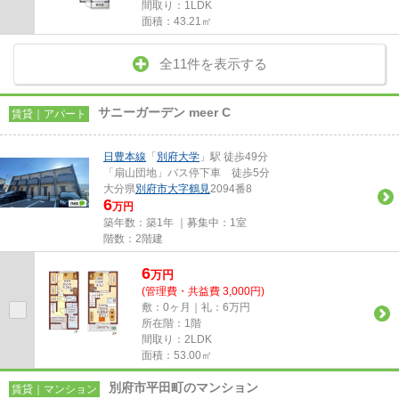
間取り：1LDK
面積：43.21㎡
全11件を表示する
サニーガーデン meer C
賃貸｜アパート
日豊本線
「
別府大学
」駅 徒歩49分
「扇山団地」バス停下車 徒歩5分
大分県
別府市
大字鶴見
2094番8
6
万円
築年数：築1年 ｜募集中：
1室
階数：2階建
6
万
円
(管理費・共益費 3,000円)
敷：0ヶ月｜礼：6万円
所在階：1階
間取り：2LDK
面積：53.00㎡
別府市平田町のマンション
賃貸｜マンション