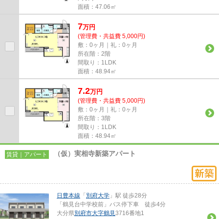
面積：47.06㎡
7
万
円
(管理費・共益費 5,000円)
敷：0ヶ月｜礼：0ヶ月
所在階：2階
間取り：1LDK
面積：48.94㎡
7.2
万
円
(管理費・共益費 5,000円)
敷：0ヶ月｜礼：0ヶ月
所在階：3階
間取り：1LDK
面積：48.94㎡
（仮）実相寺新築アパート
賃貸｜アパート
日豊本線
「
別府大学
」駅 徒歩28分
「鶴見台中学校前」バス停下車 徒歩4分
大分県
別府市
大字鶴見
3716番地1