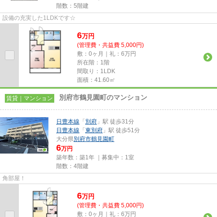
階数：5階建
設備の充実した1LDKです☆
6
万
円
(管理費・共益費 5,000円)
敷：0ヶ月｜礼：6万円
所在階：1階
間取り：1LDK
面積：41.60㎡
別府市鶴見園町のマンション
賃貸｜マンション
日豊本線
「
別府
」駅 徒歩31分
日豊本線
「
東別府
」駅 徒歩51分
大分県
別府市
鶴見園町
6
万円
築年数：築1年 ｜募集中：
1室
階数：4階建
角部屋！
6
万
円
(管理費・共益費 5,000円)
敷：0ヶ月｜礼：6万円