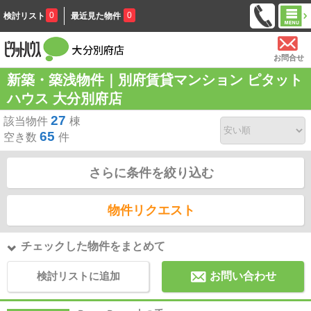
0
0
検討リスト
最近見た物件
お問合せ
新築・築浅物件｜別府賃貸マンション ピタット
ハウス 大分別府店
27
該当物件
棟
65
空き数
件
さらに条件を絞り込む
物件リクエスト
チェックした物件をまとめて
検討リストに追加
お問い合わせ