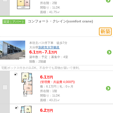
所在階：2階
間取り：1LDK
面積：41.75㎡
コンフォート・クレイン(comfort crane)
賃貸｜アパート
本坊主バス停下車 徒歩7分
大分県
別府市
大字鶴見
6.1
7.1
万円～
万円
築年数：予定 ｜募集中：
4室
階数：2階建
宅配ボックス付きの1LDK。不在中でも荷物が届いて便利。
6.1
万
円
(管理費・共益費 4,000円)
敷：6.1万円｜礼：0ヶ月
所在階：1階
間取り：1LDK
面積：43.21㎡
6.2
万
円