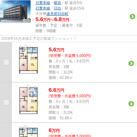
日豊本線
「
暘谷
」駅 徒歩5分
日豊本線
「
日出
」駅 徒歩15分
大分県
速見郡日出町
5.6
6.8
万円～
万円
築年数：予定 ｜募集中：
5室
階数：5階建
2026年10月末竣工予定の新築マンション！！
5.6
万
円
(管理費・共益費 5,000円)
敷：0ヶ月｜礼：5.6万円
所在階：1階
間取り：1LDK
面積：42.90㎡
6.6
万
円
(管理費・共益費 5,000円)
敷：0ヶ月｜礼：6.6万円
所在階：3階
間取り：2LDK
面積：51.66㎡
6
万
円
(管理費・共益費 5,000円)