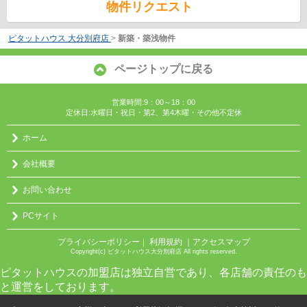
物件リクエスト
ピタットハウス 大分別府店
>
新築・築浅物件
ページトップに戻る
営業時間:9：00～18：00
定休日:水曜日・祝日・第2、第4木曜・その他不定休
ホーム
会社概要
お問い合わせ
PCサイト
プライバシーポリシー
利用規約
｜アクセスマップ
｜
Copyright(c) ピタットハウス大分別府店 All rights reserved.
ピタットハウスの加盟店は独立自営であり、各店舗の責任のも
と運営をしております。