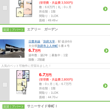
(管理費・共益費 3,500円)
敷：6.6万円｜礼：0ヶ月
所在階：1階
間取り：1LDK
面積：49.49㎡
エアリー ガーデン
賃貸｜アパート
日豊本線
「
別府大学
」駅 徒歩6分
大分県
別府市
上人仲町
５番４号
6.7
万円
築年数：築2年 ｜募集中：
1室
階数：2階建
人気のペット可物件に空室出ました！
6.7
万
円
(管理費・共益費 2,800円)
敷：0ヶ月｜礼：6.7万円
所在階：1階
間取り：1LDK
面積：44.70㎡
サニーサイド幸町Ⅰ
賃貸｜アパート