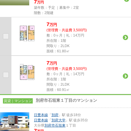
7
万円
築年数：予定 ｜募集中：
2室
階数：2階建
7
万
円
(管理費・共益費 3,500円)
敷：0ヶ月｜礼：14万円
所在階：1階
間取り：2LDK
面積：61.80㎡
7
万
円
(管理費・共益費 3,500円)
敷：0ヶ月｜礼：14万円
所在階：1階
間取り：2LDK
面積：60.91㎡
別府市石垣東１丁目のマンション
賃貸｜マンション
日豊本線
「
別府
」駅 徒歩18分
日豊本線
「
別府大学
」駅 徒歩35分
大分県
別府市
石垣東
１丁目
7