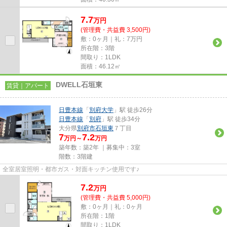
7.7
万
円
(管理費・共益費 3,500円)
敷：0ヶ月｜礼：7万円
所在階：3階
間取り：1LDK
面積：46.12㎡
DWELL石垣東
賃貸｜アパート
日豊本線
「
別府大学
」駅 徒歩26分
日豊本線
「
別府
」駅 徒歩34分
大分県
別府市
石垣東
７丁目
7
7.2
万円～
万円
築年数：築2年 ｜募集中：
3室
階数：3階建
全室居室照明・都市ガス・対面キッチン使用です♪
7.2
万
円
(管理費・共益費 5,000円)
敷：0ヶ月｜礼：0ヶ月
所在階：1階
間取り：1LDK