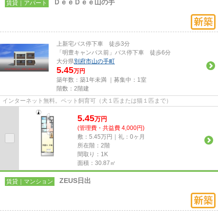
ＤｅｅＤｅｅ山の手
賃貸｜アパート
上新宅バス停下車 徒歩3分
「明豊キャンパス前」バス停下車 徒歩6分
大分県
別府市
山の手町
5.45
万円
築年数：築1年未満 ｜募集中：
1室
階数：2階建
インターネット無料。ペット飼育可（犬１匹または猫１匹まで）
5.45
万
円
(管理費・共益費 4,000円)
敷：5.45万円｜礼：0ヶ月
所在階：2階
間取り：1K
面積：30.87㎡
ZEUS日出
賃貸｜マンション