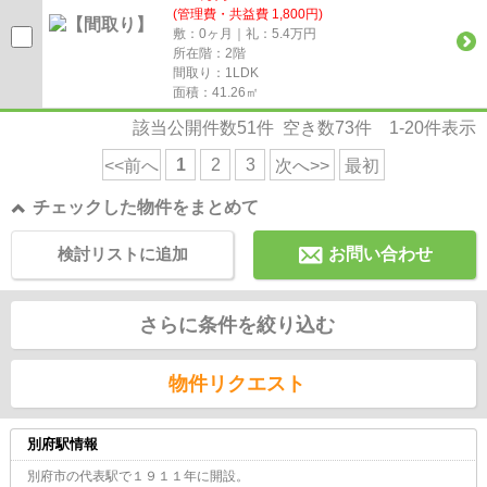
(管理費・共益費 1,800円)
敷：0ヶ月｜礼：5.4万円
所在階：2階
間取り：1LDK
面積：41.26㎡
該当公開件数
51
件 空き数
73
件
1-20
件表示
1
2
3
<<前へ
次へ>>
最初
チェックした物件をまとめて
検討リストに追加
お問い合わせ
さらに条件を絞り込む
物件リクエスト
別府駅情報
別府市の代表駅で１９１１年に開設。