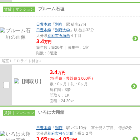
ブルーム石垣
賃貸｜マンション
日豊本線
「
別府
」駅 徒歩27分
日豊本線
「
別府大学
」駅 徒歩32分
大分県
別府市
石垣西
４丁目
3.4
万円
築年数：築26年 ｜募集中：
1室
階数：3階建
居室ＬＥＤライト付き♪
3.4
万
円
(管理費・共益費 3,000円)
敷：0ヶ月｜礼：0ヶ月
所在階：3階
間取り：1K
面積：24.30㎡
いろは大翔舘
賃貸｜マンション
日豊本線
「
別府
」駅 バス10分 「富士見３丁目」 停歩2分
大分県
別府市
弓ケ浜町
４番１２号
3.65
4.05
万円～
万円