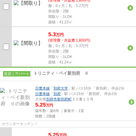
(管理費・共益費 1,800円)
敷：0ヶ月｜礼：5.2万円
所在階：2階
間取り：1LDK
面積：41.23㎡
5.3
万
円
(管理費・共益費 1,800円)
敷：0ヶ月｜礼：5.3万円
所在階：2階
間取り：1LDK
面積：41.24㎡
トリニティ・ベイ新別府 Ⅱ
賃貸｜アパート
日豊本線
「
別府大学
」駅 バス10分 「新別府」 停歩2分
日豊本線
「
別府
」駅 バス15分 「新別府」 停歩2分
大分県
別府市
新別府町
３２番１０号
5.25
万円
築年数：築6年 ｜募集中：
1室
階数：2階建
カウンターキッチン！
5.25
万
円