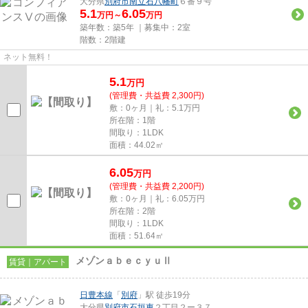
大分県
別府市
南立石八幡町
６番９号
5.1
6.05
万円～
万円
築年数：築5年 ｜募集中：
2室
階数：2階建
ネット無料！
5.1
万
円
(管理費・共益費 2,300円)
敷：0ヶ月｜礼：5.1万円
所在階：1階
間取り：1LDK
面積：44.02㎡
6.05
万
円
(管理費・共益費 2,200円)
敷：0ヶ月｜礼：6.05万円
所在階：2階
間取り：1LDK
面積：51.64㎡
メゾンａｂｅｃｙｕⅡ
賃貸｜アパート
日豊本線
「
別府
」駅 徒歩19分
大分県
別府市
石垣東
２丁目２ー３７