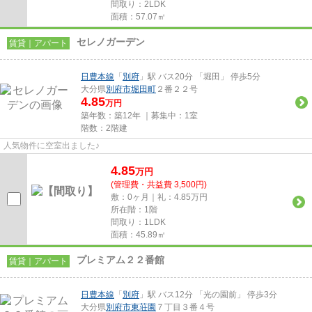
間取り：2LDK
面積：57.07㎡
セレノガーデン
賃貸｜アパート
日豊本線
「
別府
」駅 バス20分 「堀田」 停歩5分
大分県
別府市
堀田町
２番２２号
4.85
万円
築年数：築12年 ｜募集中：
1室
階数：2階建
人気物件に空室出ました♪
4.85
万
円
(管理費・共益費 3,500円)
敷：0ヶ月｜礼：4.85万円
所在階：1階
間取り：1LDK
面積：45.89㎡
プレミアム２２番館
賃貸｜アパート
日豊本線
「
別府
」駅 バス12分 「光の園前」 停歩3分
大分県
別府市
東荘園
７丁目３番４号