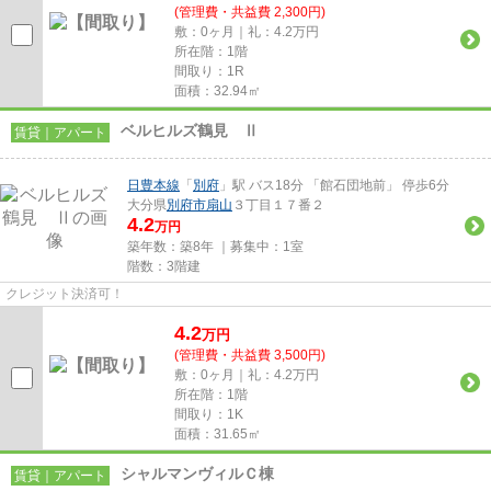
(管理費・共益費 2,300円)
敷：0ヶ月｜礼：4.2万円
所在階：1階
間取り：1R
面積：32.94㎡
ベルヒルズ鶴見 Ⅱ
賃貸｜アパート
日豊本線
「
別府
」駅 バス18分 「館石団地前」 停歩6分
大分県
別府市
扇山
３丁目１７番２
4.2
万円
築年数：築8年 ｜募集中：
1室
階数：3階建
クレジット決済可！
4.2
万
円
(管理費・共益費 3,500円)
敷：0ヶ月｜礼：4.2万円
所在階：1階
間取り：1K
面積：31.65㎡
シャルマンヴィルＣ棟
賃貸｜アパート