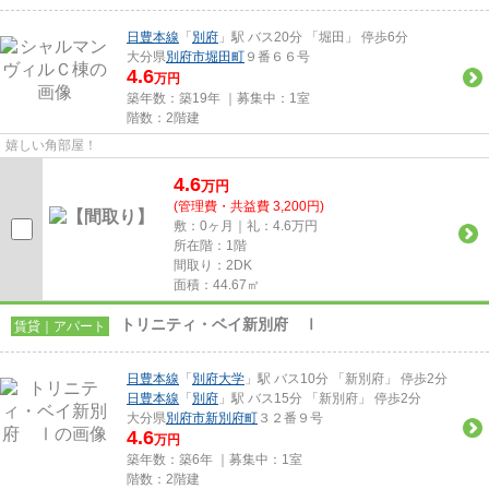
日豊本線
「
別府
」駅 バス20分 「堀田」 停歩6分
大分県
別府市
堀田町
９番６６号
4.6
万円
築年数：築19年 ｜募集中：
1室
階数：2階建
嬉しい角部屋！
4.6
万
円
(管理費・共益費 3,200円)
敷：0ヶ月｜礼：4.6万円
所在階：1階
間取り：2DK
面積：44.67㎡
トリニティ・ベイ新別府 Ⅰ
賃貸｜アパート
日豊本線
「
別府大学
」駅 バス10分 「新別府」 停歩2分
日豊本線
「
別府
」駅 バス15分 「新別府」 停歩2分
大分県
別府市
新別府町
３２番９号
4.6
万円
築年数：築6年 ｜募集中：
1室
階数：2階建