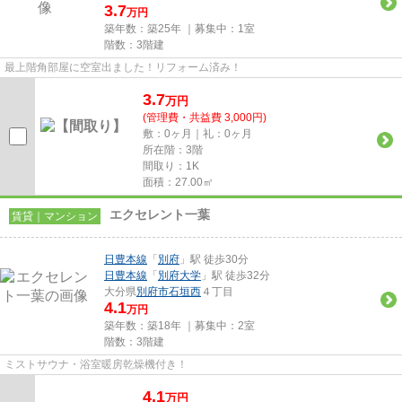
3.7
万円
築年数：築25年 ｜募集中：
1室
階数：3階建
最上階角部屋に空室出ました！リフォーム済み！
3.7
万
円
(管理費・共益費 3,000円)
敷：0ヶ月｜礼：0ヶ月
所在階：3階
間取り：1K
面積：27.00㎡
エクセレント一葉
賃貸｜マンション
日豊本線
「
別府
」駅 徒歩30分
日豊本線
「
別府大学
」駅 徒歩32分
大分県
別府市
石垣西
４丁目
4.1
万円
築年数：築18年 ｜募集中：
2室
階数：3階建
ミストサウナ・浴室暖房乾燥機付き！
4.1
万
円