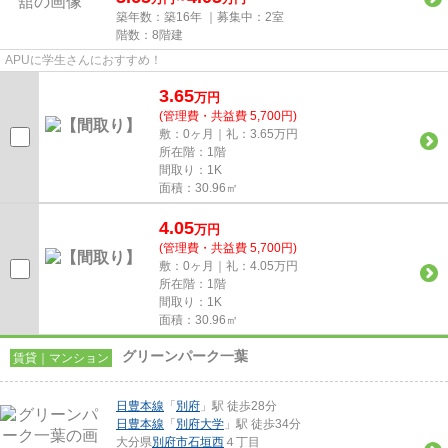
築年数：築16年 ｜募集中：
2室
階数：8階建
APUに学生さんにおすすめ！
3.65
万
円
(管理費・共益費 5,700円)
敷：0ヶ月｜礼：3.65万円
所在階：1階
間取り：1K
面積：30.96㎡
4.05
万
円
(管理費・共益費 5,700円)
敷：0ヶ月｜礼：4.05万円
所在階：1階
間取り：1K
面積：30.96㎡
グリーンパーク一葉
賃貸｜マンション
日豊本線
「
別府
」駅 徒歩28分
日豊本線
「
別府大学
」駅 徒歩34分
大分県
別府市
石垣西
４丁目