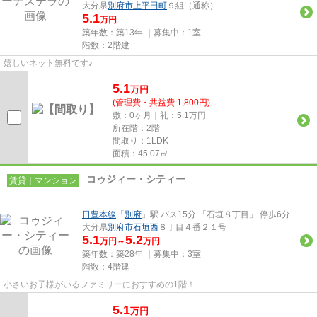
大分県
別府市
上平田町
９組（通称）
5.1
万円
築年数：築13年 ｜募集中：
1室
階数：2階建
嬉しいネット無料です♪
5.1
万
円
(管理費・共益費 1,800円)
敷：0ヶ月｜礼：5.1万円
所在階：2階
間取り：1LDK
面積：45.07㎡
コゥジィー・シティー
賃貸｜マンション
日豊本線
「
別府
」駅 バス15分 「石垣８丁目」 停歩6分
大分県
別府市
石垣西
８丁目４番２１号
5.1
5.2
万円～
万円
築年数：築28年 ｜募集中：
3室
階数：4階建
小さいお子様がいるファミリーにおすすめの1階！
5.1
万
円