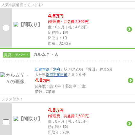
人気の設備揃っています♪
4.6
万
円
(管理費・共益費 2,300円)
敷：0ヶ月｜礼：4.6万円
所在階：1階
間取り：1R
面積：32.43㎡
カルムＹ・Ａ
賃貸｜アパート
日豊本線
「
別府
」駅 バス20分 「堀田」 停歩5分
大分県
別府市
堀田町
２番２９号
4.8
万円
築年数：築18年 ｜募集中：
1室
階数：2階建
テラス付き！
4.8
万
円
(管理費・共益費 2,500円)
敷：0ヶ月｜礼：4.8万円
所在階：1階
間取り：2DK