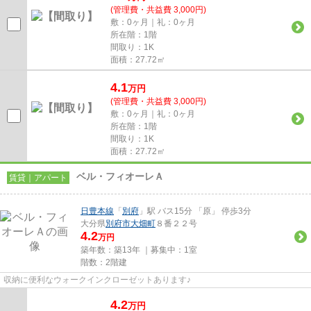
(管理費・共益費 3,000円)
敷：0ヶ月｜礼：0ヶ月
所在階：1階
間取り：1K
面積：27.72㎡
4.1
万
円
(管理費・共益費 3,000円)
敷：0ヶ月｜礼：0ヶ月
所在階：1階
間取り：1K
面積：27.72㎡
ベル・フィオーレＡ
賃貸｜アパート
日豊本線
「
別府
」駅 バス15分 「原」 停歩3分
大分県
別府市
大畑町
８番２２号
4.2
万円
築年数：築13年 ｜募集中：
1室
階数：2階建
収納に便利なウォークインクローゼットあります♪
4.2
万
円