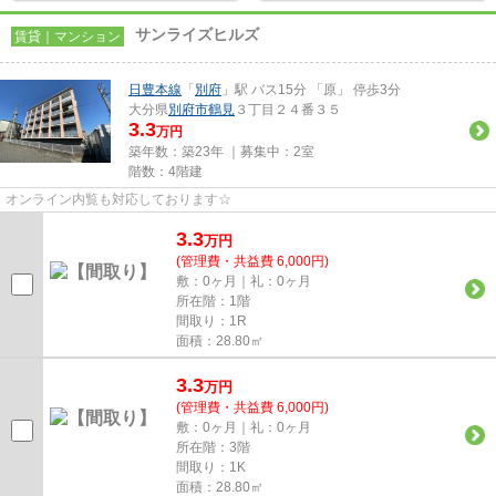
サンライズヒルズ
賃貸｜マンション
日豊本線
「
別府
」駅 バス15分 「原」 停歩3分
大分県
別府市
鶴見
３丁目２４番３５
3.3
万円
築年数：築23年 ｜募集中：
2室
階数：4階建
オンライン内覧も対応しております☆
3.3
万
円
(管理費・共益費 6,000円)
敷：0ヶ月｜礼：0ヶ月
所在階：1階
間取り：1R
面積：28.80㎡
3.3
万
円
(管理費・共益費 6,000円)
敷：0ヶ月｜礼：0ヶ月
所在階：3階
間取り：1K
面積：28.80㎡