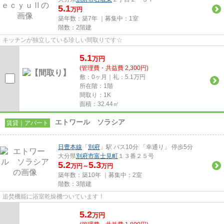
5.1
万円
築年数：築7年 ｜募集中：
1室
階数：2階建
キッチンが独立している珍しい間取りです☆
5.1
万
円
(管理費・共益費 2,300円)
敷：0ヶ月｜礼：5.1万円
所在階：1階
間取り：1K
面積：32.44㎡
エトワール ソラシア
賃貸｜アパート
日豊本線
「
別府
」駅 バス10分 「幸通り」 停歩5分
大分県
別府市
富士見町
１３番２５号
5.2
5.3
万円～
万円
築年数：築10年 ｜募集中：
2室
階数：3階建
追焚機能に浴室乾燥機ついています！
5.2
万
円