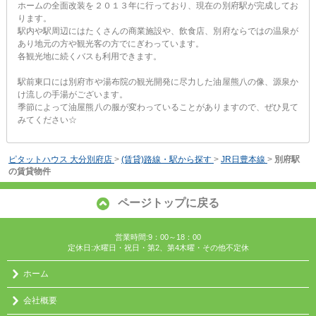
ホームの全面改装を２０１３年に行っており、現在の別府駅が完成してお
ります。
駅内や駅周辺にはたくさんの商業施設や、飲食店、別府ならではの温泉が
あり地元の方や観光客の方でにぎわっています。
各観光地に続くバスも利用できます。
駅前東口には別府市や湯布院の観光開発に尽力した油屋熊八の像、源泉か
け流しの手湯がございます。
季節によって油屋熊八の服が変わっていることがありますので、ぜひ見て
みてください☆
ピタットハウス 大分別府店
>
(賃貸)路線・駅から探す
>
JR日豊本線
>
別府駅
の賃貸物件
ページトップに戻る
営業時間:9：00～18：00
定休日:水曜日・祝日・第2、第4木曜・その他不定休
ホーム
会社概要