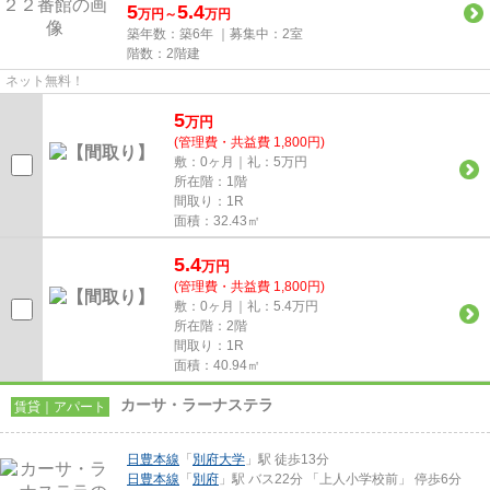
5
5.4
万円～
万円
築年数：築6年 ｜募集中：
2室
階数：2階建
ネット無料！
5
万
円
(管理費・共益費 1,800円)
敷：0ヶ月｜礼：5万円
所在階：1階
間取り：1R
面積：32.43㎡
5.4
万
円
(管理費・共益費 1,800円)
敷：0ヶ月｜礼：5.4万円
所在階：2階
間取り：1R
面積：40.94㎡
カーサ・ラーナステラ
賃貸｜アパート
日豊本線
「
別府大学
」駅 徒歩13分
日豊本線
「
別府
」駅 バス22分 「上人小学校前」 停歩6分