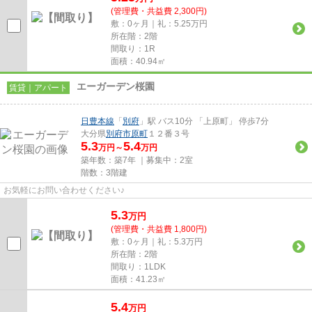
(管理費・共益費 2,300円)
敷：0ヶ月｜礼：5.25万円
所在階：2階
間取り：1R
面積：40.94㎡
エーガーデン桜園
賃貸｜アパート
日豊本線
「
別府
」駅 バス10分 「上原町」 停歩7分
大分県
別府市
原町
１２番３号
5.3
5.4
万円～
万円
築年数：築7年 ｜募集中：
2室
階数：3階建
お気軽にお問い合わせください♪
5.3
万
円
(管理費・共益費 1,800円)
敷：0ヶ月｜礼：5.3万円
所在階：2階
間取り：1LDK
面積：41.23㎡
5.4
万
円