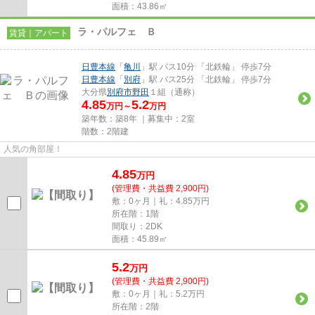
面積：43.86㎡
ラ・パルフェ Ｂ
賃貸｜アパート
日豊本線
「
亀川
」駅 バス10分 「北鉄輪」 停歩7分
日豊本線
「
別府
」駅 バス25分 「北鉄輪」 停歩7分
大分県
別府市
野田
１組（通称）
4.85
5.2
万円～
万円
築年数：築8年 ｜募集中：
2室
階数：2階建
人気の角部屋！
4.85
万
円
(管理費・共益費 2,900円)
敷：0ヶ月｜礼：4.85万円
所在階：1階
間取り：2DK
面積：45.89㎡
5.2
万
円
(管理費・共益費 2,900円)
敷：0ヶ月｜礼：5.2万円
所在階：2階