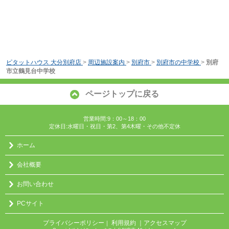
ピタットハウス 大分別府店
>
周辺施設案内
>
別府市
>
別府市の中学校
>
別府
市立鶴見台中学校
ページトップに戻る
営業時間:9：00～18：00
定休日:水曜日・祝日・第2、第4木曜・その他不定休
ホーム
会社概要
お問い合わせ
PCサイト
プライバシーポリシー
利用規約
｜アクセスマップ
｜