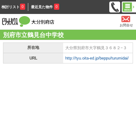
0
0
検討リスト
最近見た物件
お問合せ
別府市立鶴見台中学校
所在地
大分県別府市大字鶴見３６８２−３
URL
http://tyu.oita-ed.jp/beppu/turumidai/