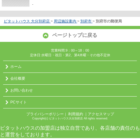
-
ピタットハウス 大分別府店
>
周辺施設案内
>
別府市
>
別府市の郵便局
ページトップに戻る
営業時間:9：00～18：00
定休日:水曜日・祝日・第2、第4木曜・その他不定休
ホーム
会社概要
お問い合わせ
PCサイト
プライバシーポリシー
利用規約
｜アクセスマップ
｜
Copyright(c) ピタットハウス大分別府店 All rights reserved.
ピタットハウスの加盟店は独立自営であり、各店舗の責任のも
と運営をしております。