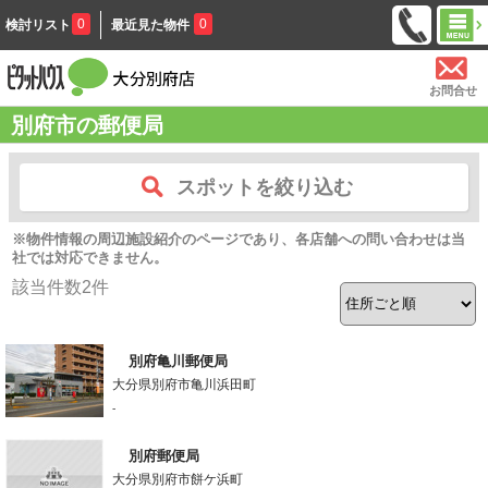
0
0
検討リスト
最近見た物件
お問合せ
別府市の郵便局
スポットを絞り込む
※物件情報の周辺施設紹介のページであり、各店舗への問い合わせは当
社では対応できません。
該当件数
2
件
別府亀川郵便局
大分県別府市亀川浜田町
-
別府郵便局
大分県別府市餅ケ浜町