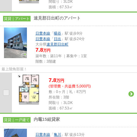
間取り：3LDK
面積：67.53㎡
速見郡日出町のアパート
賃貸｜アパート
日豊本線
「
暘谷
」駅 徒歩9分
日豊本線
「
日出
」駅 徒歩24分
大分県
速見郡日出町
7.8
万円
築年数：築11年 ｜募集中：
1室
階数：3階建
最上階角部屋！
7.8
万
円
(管理費・共益費 5,000円)
敷：0ヶ月｜礼：8万円
所在階：3階
間取り：3LDK
面積：67.53㎡
内竈15組貸家
賃貸｜一戸建て
日豊本線
「
亀川
」駅 徒歩13分