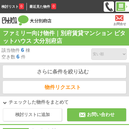
0
0
検討リスト
最近見た物件
お問合せ
ファミリー向け物件｜別府賃貸マンション ピタ
ットハウス 大分別府店
6
該当物件
棟
6
空き数
件
さらに条件を絞り込む
物件リクエスト
チェックした物件をまとめて
検討リストに追加
お問い合わせ