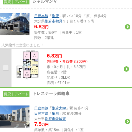
シャルマンⅤ
賃貸｜アパート
日豊本線
「
別府
」駅 バス10分 「原」 停歩4分
大分県
別府市
鶴見
３丁目１８番１５号
6.8
万円
築年数：築6年 ｜募集中：
1室
階数：2階建
人気物件に空室出ました！
6.8
万
円
(管理費・共益費 3,300円)
敷：0ヶ月｜礼：6.8万円
所在階：2階
間取り：3LDK
面積：67.91㎡
トレステーラ鉄輪東
賃貸｜アパート
日豊本線
「
別府大学
」駅 徒歩21分
日豊本線
「
亀川
」駅 徒歩38分
大分県
別府市
鉄輪東
7.5
万円
築年数：築15年 ｜募集中：
1室