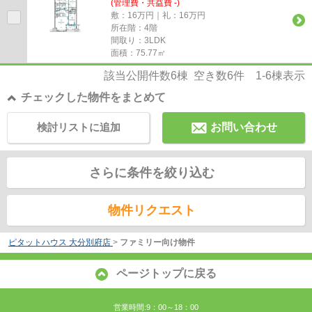
(管理費・共益費 -)
敷：16万円｜礼：16万円
所在階：4階
間取り：3LDK
面積：75.77㎡
該当公開件数
6
棟 空き数
6
件
1-6
棟表示
チェックした物件をまとめて
検討リストに追加
お問い合わせ
さらに条件を絞り込む
物件リクエスト
ピタットハウス 大分別府店
>
ファミリー向け物件
ページトップに戻る
営業時間:9：00～18：00