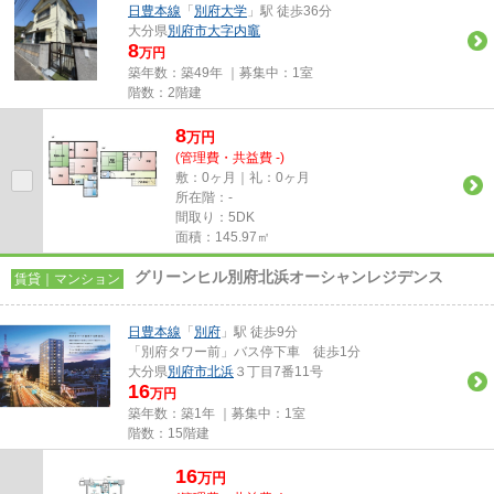
日豊本線
「
別府大学
」駅 徒歩36分
大分県
別府市
大字内竈
8
万円
築年数：築49年 ｜募集中：
1室
階数：2階建
8
万
円
(管理費・共益費 -)
敷：0ヶ月｜礼：0ヶ月
所在階：-
間取り：5DK
面積：145.97㎡
グリーンヒル別府北浜オーシャンレジデンス
賃貸｜マンション
日豊本線
「
別府
」駅 徒歩9分
「別府タワー前」バス停下車 徒歩1分
大分県
別府市
北浜
３丁目7番11号
16
万円
築年数：築1年 ｜募集中：
1室
階数：15階建
16
万
円