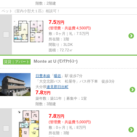
階数：2階建
ペット（室内小型犬１匹）相談可！
7.5
万
円
(管理費・共益費 4,500円)
敷：0ヶ月｜礼：7.5万円
所在階：1階
間取り：3LDK
面積：72.72㎡
Monte at U (ﾓﾝﾃｱｯﾄﾕｰ)
賃貸｜アパート
日豊本線
「
暘谷
」駅 徒歩7分
「大交北部バス 松屋寺」バス停下車 徒歩3分
大分県
速見郡日出町
7.8
万円
築年数：築11年 ｜募集中：
1室
階数：3階建
7.8
万
円
(管理費・共益費 5,000円)
敷：0ヶ月｜礼：8万円
所在階：3階