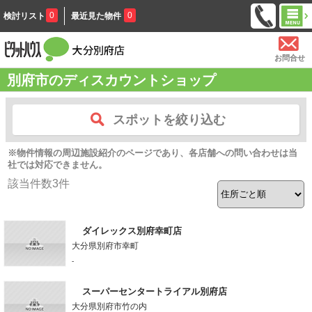
0
0
検討リスト
最近見た物件
お問合せ
別府市のディスカウントショップ
スポットを絞り込む
※物件情報の周辺施設紹介のページであり、各店舗への問い合わせは当
社では対応できません。
該当件数
3
件
ダイレックス別府幸町店
大分県別府市幸町
-
スーパーセンタートライアル別府店
大分県別府市竹の内