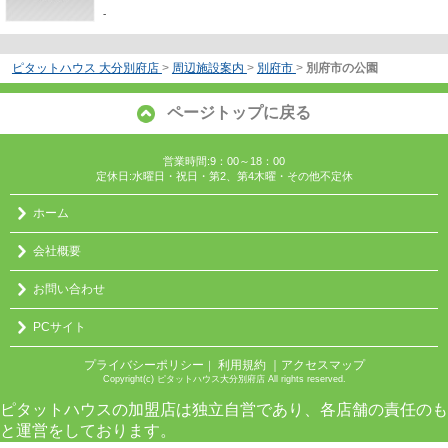
-
ピタットハウス 大分別府店
>
周辺施設案内
>
別府市
>
別府市の公園
ページトップに戻る
営業時間:9：00～18：00
定休日:水曜日・祝日・第2、第4木曜・その他不定休
ホーム
会社概要
お問い合わせ
PCサイト
プライバシーポリシー
利用規約
｜アクセスマップ
｜
Copyright(c) ピタットハウス大分別府店 All rights reserved.
ピタットハウスの加盟店は独立自営であり、各店舗の責任のも
と運営をしております。