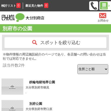
0
0
検討リスト
最近見た物件
お問合せ
別府市の公園
スポットを絞り込む
※物件情報の周辺施設紹介のページであり、各店舗への問い合わせは当
社では対応できません。
該当件数
2
件
鉄輪地獄地帯公園
大分県別府市鶴見
-
別府公園
大分県別府市野口原