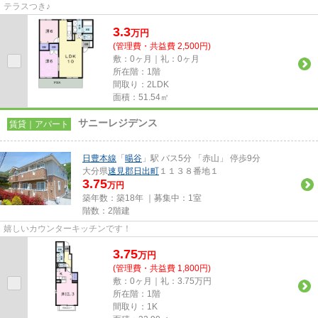
テラスつき♪
3.3
万
円
(管理費・共益費 2,500円)
敷：0ヶ月｜礼：0ヶ月
所在階：1階
間取り：2LDK
面積：51.54㎡
サニーレジデンス
賃貸｜アパート
日豊本線
「
暘谷
」駅 バス5分 「赤山」 停歩9分
大分県
速見郡日出町
１１３８番地１
3.75
万円
築年数：築18年 ｜募集中：
1室
階数：2階建
嬉しいカウンターキッチンです！
3.75
万
円
(管理費・共益費 1,800円)
敷：0ヶ月｜礼：3.75万円
所在階：1階
間取り：1K