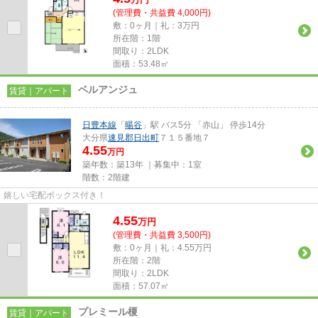
(管理費・共益費 4,000円)
敷：0ヶ月｜礼：3万円
所在階：1階
間取り：2LDK
面積：53.48㎡
ベルアンジュ
賃貸｜アパート
日豊本線
「
暘谷
」駅 バス5分 「赤山」 停歩14分
大分県
速見郡日出町
７１５番地７
4.55
万円
築年数：築13年 ｜募集中：
1室
階数：2階建
嬉しい宅配ボックス付き！
4.55
万
円
(管理費・共益費 3,500円)
敷：0ヶ月｜礼：4.55万円
所在階：2階
間取り：2LDK
面積：57.07㎡
プレミール榎
賃貸｜アパート