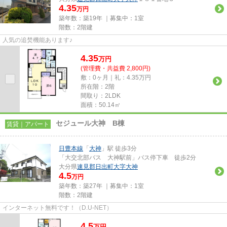
4.35
万円
築年数：築19年 ｜募集中：
1室
階数：2階建
人気の追焚機能あります♪
4.35
万
円
(管理費・共益費 2,800円)
敷：0ヶ月｜礼：4.35万円
所在階：2階
間取り：2LDK
面積：50.14㎡
セジュール大神 B棟
賃貸｜アパート
日豊本線
「
大神
」駅 徒歩3分
「大交北部バス 大神駅前」バス停下車 徒歩2分
大分県
速見郡日出町
大字大神
4.5
万円
築年数：築27年 ｜募集中：
1室
階数：2階建
インターネット無料です！（D.U-NET）
4.5
万
円