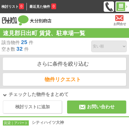
0
0
検討リスト
最近見た物件
お問合せ
速見郡日出町 賃貸、駐車場一覧
25
該当物件
件
32
空き数
件
さらに条件を絞り込む
物件リクエスト
チェックした物件をまとめて
検討リストに追加
お問い合わせ
シティハイツ大神
賃貸｜アパート