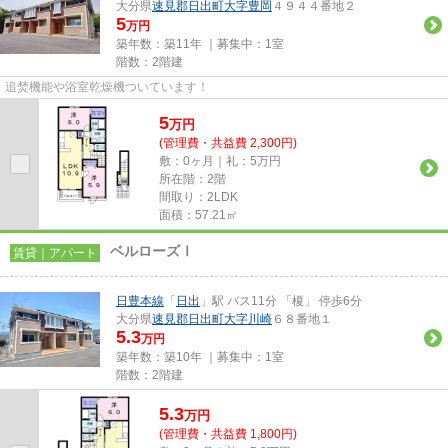
大分県
速見郡日出町
大字豊岡
４９４４番地２
5
万円
築年数：築11年 ｜募集中：
1室
階数：2階建
追焚機能や浴室乾燥機ついています！
5
万
円
(管理費・共益費 2,300円)
敷：0ヶ月｜礼：5万円
所在階：2階
間取り：2LDK
面積：57.21㎡
ベルローズⅠ
賃貸｜アパート
日豊本線
「
日出
」駅 バス11分 「榎」 停歩6分
大分県
速見郡日出町
大字川崎
６８番地１
5.3
万円
築年数：築10年 ｜募集中：
1室
階数：2階建
5.3
万
円
(管理費・共益費 1,800円)