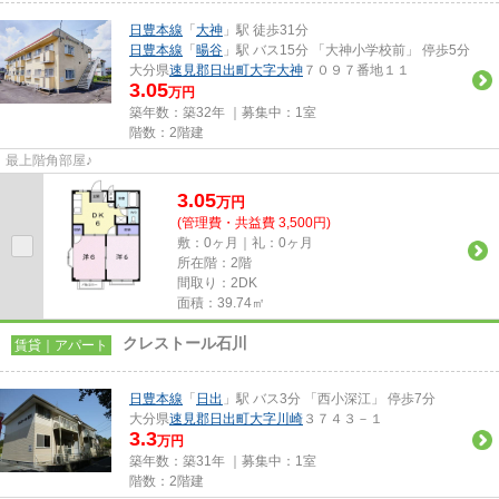
日豊本線
「
大神
」駅 徒歩31分
日豊本線
「
暘谷
」駅 バス15分 「大神小学校前」 停歩5分
大分県
速見郡日出町
大字大神
７０９７番地１１
3.05
万円
築年数：築32年 ｜募集中：
1室
階数：2階建
最上階角部屋♪
3.05
万
円
(管理費・共益費 3,500円)
敷：0ヶ月｜礼：0ヶ月
所在階：2階
間取り：2DK
面積：39.74㎡
クレストール石川
賃貸｜アパート
日豊本線
「
日出
」駅 バス3分 「西小深江」 停歩7分
大分県
速見郡日出町
大字川崎
３７４３－１
3.3
万円
築年数：築31年 ｜募集中：
1室
階数：2階建