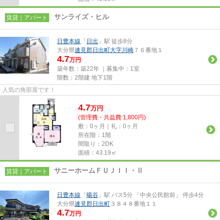
サンライズ・ヒル
賃貸｜アパート
日豊本線
「
日出
」駅 徒歩8分
大分県
速見郡日出町
大字川崎
７６番地１
4.7
万円
築年数：築22年 ｜募集中：
1室
階数：2階建 地下1階
人気の角部屋です！
4.7
万
円
(管理費・共益費 1,800円)
敷：0ヶ月｜礼：0ヶ月
所在階：1階
間取り：2DK
面積：43.19㎡
サニーホームＦＵＪＩＩ・Ⅱ
賃貸｜アパート
日豊本線
「
暘谷
」駅 バス5分 「中央公民館前」 停歩4分
大分県
速見郡日出町
３８４８番地１１
4.7
万円