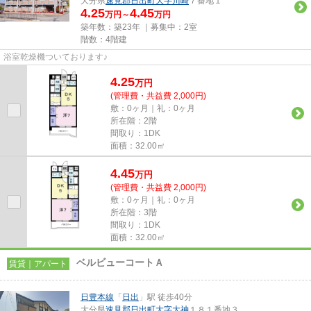
大分県
速見郡日出町
大字川崎
７番地１
4.25
4.45
万円～
万円
築年数：築23年 ｜募集中：
2室
階数：4階建
浴室乾燥機ついております♪
4.25
万
円
(管理費・共益費 2,000円)
敷：0ヶ月｜礼：0ヶ月
所在階：2階
間取り：1DK
面積：32.00㎡
4.45
万
円
(管理費・共益費 2,000円)
敷：0ヶ月｜礼：0ヶ月
所在階：3階
間取り：1DK
面積：32.00㎡
ベルビューコートＡ
賃貸｜アパート
日豊本線
「
日出
」駅 徒歩40分
大分県
速見郡日出町
大字大神
１８１番地３