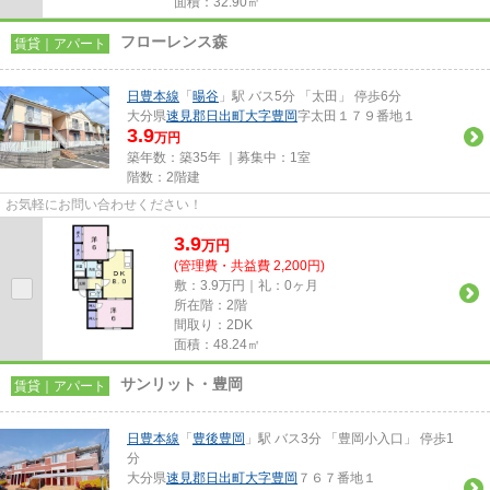
面積：32.90㎡
フローレンス森
賃貸｜アパート
日豊本線
「
暘谷
」駅 バス5分 「太田」 停歩6分
大分県
速見郡日出町
大字豊岡
字太田１７９番地１
3.9
万円
築年数：築35年 ｜募集中：
1室
階数：2階建
お気軽にお問い合わせください！
3.9
万
円
(管理費・共益費 2,200円)
敷：3.9万円｜礼：0ヶ月
所在階：2階
間取り：2DK
面積：48.24㎡
サンリット・豊岡
賃貸｜アパート
日豊本線
「
豊後豊岡
」駅 バス3分 「豊岡小入口」 停歩1
分
大分県
速見郡日出町
大字豊岡
７６７番地１