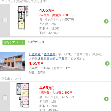
クレジット決済対応しております♪
4.65
万
円
(管理費・共益費 3,200円)
敷：0ヶ月｜礼：4.65万円
所在階：2階
間取り：1LDK
面積：42.80㎡
ルピナスＢ
賃貸｜アパート
日豊本線
「
豊後豊岡
」駅 バス3分 「豊岡小前」 停歩4分
大分県
速見郡日出町
大字豊岡
７５９番地１
4.65
万円
築年数：築15年 ｜募集中：
1室
階数：2階建
空室出ました！
4.65
万
円
(管理費・共益費 1,800円)
敷：0ヶ月｜礼：4.65万円
所在階：1階
間取り：2DK
面積：45.39㎡