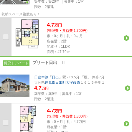
築年数：築20年 ｜募集中：
1室
階数：2階建
収納スペース複数あり！
4.7
万
円
(管理費・共益費 1,700円)
敷：0ヶ月｜礼：0ヶ月
所在階：2階
間取り：1LDK
面積：47.79㎡
プリート日出 Ⅱ
賃貸｜アパート
日豊本線
「
日出
」駅 バス5分 「榎」 停歩7分
大分県
速見郡日出町
大字藤原
１６１５番地１
4.7
万円
築年数：築9年 ｜募集中：
1室
階数：2階建
4.7
万
円
(管理費・共益費 1,800円)
敷：0ヶ月｜礼：4.7万円
所在階：1階