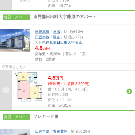
間取り：2DK
面積：45.77㎡
速見郡日出町大字藤原のアパート
賃貸｜アパート
日豊本線
「
日出
」駅 徒歩16分
日豊本線
「
暘谷
」駅 徒歩17分
大分県
速見郡日出町
大字藤原
4.8
万円
築年数：築28年 ｜募集中：
1室
階数：2階建
空室出ました♪
4.8
万
円
(管理費・共益費 3,500円)
敷：0ヶ月｜礼：4.8万円
所在階：2階
間取り：2LDK
面積：54.81㎡
ソレアードⅢ
賃貸｜アパート
日豊本線
「
豊後豊岡
」駅 徒歩20分