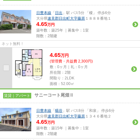
日豊本線
「
日出
」駅 バス5分 「榎」 停歩6分
大分県
速見郡日出町
大字藤原
１８８８番地１
4.65
万円
築年数：築25年 ｜募集中：
1室
階数：2階建
ネット無料！
4.65
万
円
(管理費・共益費 2,300円)
敷：0ヶ月｜礼：0ヶ月
所在階：2階
間取り：2LDK
面積：52.00㎡
サニーコート尾畑Ⅱ
賃貸｜アパート
日豊本線
「
暘谷
」駅 バス8分 「和泉」 停歩6分
大分県
速見郡日出町
大字藤原
１３４６番地２
4.65
万円
築年数：築15年 ｜募集中：
1室
階数：2階建