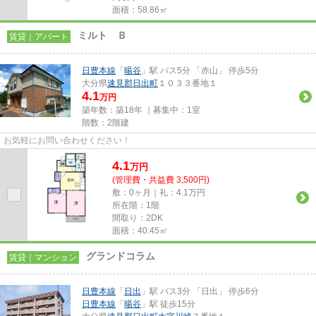
面積：58.86㎡
ミルト Ｂ
賃貸｜アパート
日豊本線
「
暘谷
」駅 バス5分 「赤山」 停歩5分
大分県
速見郡日出町
１０３３番地１
4.1
万円
築年数：築18年 ｜募集中：
1室
階数：2階建
お気軽にお問い合わせください！
4.1
万
円
(管理費・共益費 3,500円)
敷：0ヶ月｜礼：4.1万円
所在階：1階
間取り：2DK
面積：40.45㎡
グランドコラム
賃貸｜マンション
日豊本線
「
日出
」駅 バス3分 「日出」 停歩6分
日豊本線
「
暘谷
」駅 徒歩15分