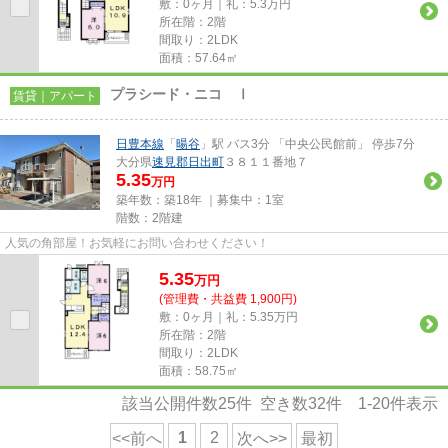
敷：0ヶ月｜礼：5.3万円
所在階：2階
間取り：2LDK
面積：57.64㎡
プラシード・ニコ Ⅰ
賃貸｜アパート
日豊本線
「
暘谷
」駅 バス3分 「中央公民館前」 停歩7分
大分県
速見郡日出町
３８１１番地７
5.35
万円
築年数：築18年 ｜募集中：
1室
階数：2階建
人気の角部屋！お気軽にお問い合わせください！
5.35
万
円
(管理費・共益費 1,900円)
敷：0ヶ月｜礼：5.35万円
所在階：2階
間取り：2LDK
面積：58.75㎡
該当公開件数
25
件 空き数
32
件
1-20
件表示
1
2
<<前へ
次へ>>
最初