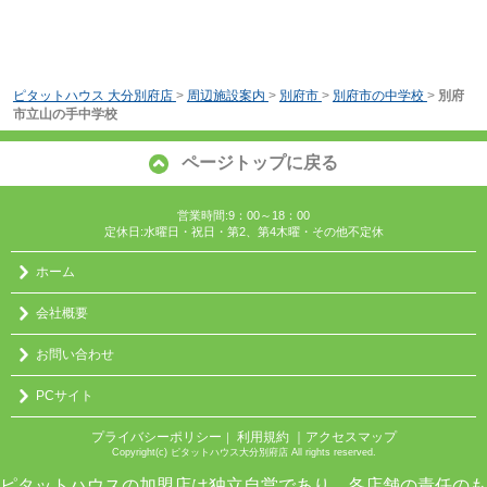
ピタットハウス 大分別府店
>
周辺施設案内
>
別府市
>
別府市の中学校
>
別府
市立山の手中学校
ページトップに戻る
営業時間:9：00～18：00
定休日:水曜日・祝日・第2、第4木曜・その他不定休
ホーム
会社概要
お問い合わせ
PCサイト
プライバシーポリシー
利用規約
｜アクセスマップ
｜
Copyright(c) ピタットハウス大分別府店 All rights reserved.
ピタットハウスの加盟店は独立自営であり、各店舗の責任のも