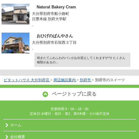
Natural Bakery Cram
大分県別府市船小路町
日豊本線 別府大学駅
-
おひげのぱんやさん
大分県別府市石垣西３丁目
-
焼きたてふわふわのパンがお出迎えしてくれます!(^^)! たくさん
種類があるの...
ピタットハウス 大分別府店
>
周辺施設案内
>
別府市
>
別府市のスイーツ
ページトップに戻る
営業時間:9：00～18：00
定休日:水曜日・祝日・第2、第4木曜・その他不定休
ホーム
会社概要