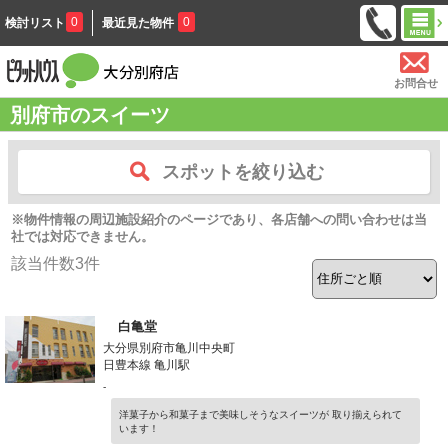
0
0
検討リスト
最近見た物件
お問合せ
別府市のスイーツ
スポットを絞り込む
※物件情報の周辺施設紹介のページであり、各店舗への問い合わせは当
社では対応できません。
該当件数
3
件
白亀堂
大分県別府市亀川中央町
日豊本線 亀川駅
-
洋菓子から和菓子まで美味しそうなスイーツが 取り揃えられて
います！