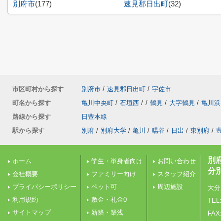
別府市
(177)
速見郡日出町
(32)
市区町村から探す
別府市
/
速見郡日出町
/
宇佐市
町名から探す
亀川中央町
/
石垣西
/
/
鶴見
/
大字鶴見
/
亀川浜
路線から探す
日豊本線
駅から探す
別府
/
別府大学
/
亀川
/
暘谷
/
日出
/
東別府
/
別
ホーム
学生・単身者向け
お問い合わせ
分
会社概要
ファミリー向け
スタッフ紹介
プライバシーポリシー
ペット可
周辺施設
大分
利用規約
敷金・礼金0
TEL:
サイトマップ
新築・築浅
FAX: