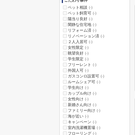
こだわり条件
ペット相談
(-)
ペット飼育可
(-)
陽当り良好
(-)
閑静な住宅地
(-)
リフォーム済
(-)
リノベーション済
(-)
２人入居可
(-)
女性限定
(-)
眺望良好
(-)
学生限定
(-)
フリーレント
(-)
外国人可
(-)
ガスコンロ設置可
(-)
ルームシェア可
(-)
学生向け
(-)
カップル向け
(-)
女性向け
(-)
新婚さん向け
(-)
ファミリー向け
(-)
海が近い
(-)
キャンペーン
(-)
室内洗濯機置場
(-)
フローリング
(-)