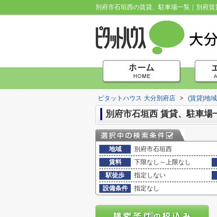
別府市石垣西の賃貸、駐車場一覧｜別府賃貸
ピタットハウス 大分別府店
>
(賃貸)地
別府市石垣西 賃貸、駐車場
地域
別府市石垣西
賃料
下限なし～上限なし
駅徒歩
指定しない
設備条件
指定なし