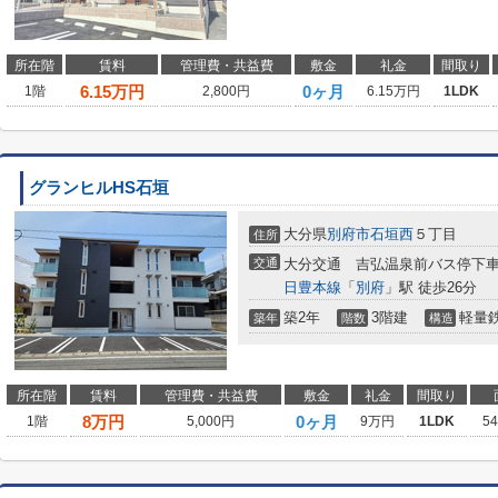
所在階
賃料
管理費・共益費
敷金
礼金
間取り
6.15
万円
0ヶ月
1階
2,800円
6.15万円
1LDK
グランヒルHS石垣
大分県
別府市
石垣西
５丁目
住所
交通
大分交通 吉弘温泉前バス停下車
日豊本線
「
別府
」駅 徒歩26分
築2年
3階建
軽量
築年
階数
構造
所在階
賃料
管理費・共益費
敷金
礼金
間取り
8
万円
0ヶ月
1階
5,000円
9万円
1LDK
5