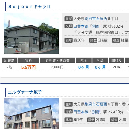
ＳｅｊｏｕｒキャラⅡ
大分県
別府市
石垣西
６丁目
住所
交通
日豊本線
「
別府
」駅 徒歩32分
「大分交通 鶴見病院東口」バス
築26年
2階建
軽量
築年
階数
構造
所在階
賃料
管理費・共益費
敷金
礼金
間取り
5.5
万円
0ヶ月
0ヶ月
2階
3,000円
2DK
ニルヴァーナ尼子
大分県
別府市
石垣西
６丁目５番
住所
交通
日豊本線
「
別府
」駅 バス10分 
築1年
2階建
木造
築年
階数
構造