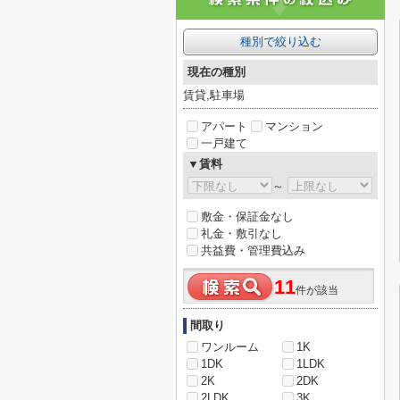
種別で絞り込む
現在の種別
賃貸,駐車場
アパート
マンション
一戸建て
▼賃料
～
敷金・保証金なし
礼金・敷引なし
共益費・管理費込み
11
件が該当
間取り
ワンルーム
1K
1DK
1LDK
2K
2DK
2LDK
3K