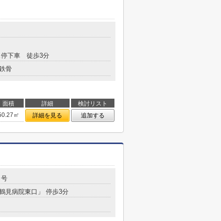
停下車 徒歩3分
鉄骨
面積
詳細
検討リスト
50.27㎡
詳細を見る
追加する
５号
「鶴見病院東口」 停歩3分