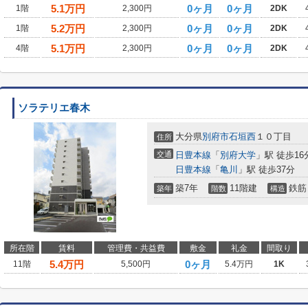
5.1
万円
0ヶ月
0ヶ月
1階
2,300円
2DK
5.2
万円
0ヶ月
0ヶ月
1階
2,300円
2DK
5.1
万円
0ヶ月
0ヶ月
4階
2,300円
2DK
ソラテリエ春木
大分県
別府市
石垣西
１０丁目
住所
交通
日豊本線
「
別府大学
」駅 徒歩16
日豊本線
「
亀川
」駅 徒歩37分
築7年
11階建
鉄筋
築年
階数
構造
所在階
賃料
管理費・共益費
敷金
礼金
間取り
5.4
万円
0ヶ月
11階
5,500円
5.4万円
1K