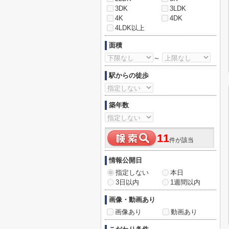
3DK
3LDK
4K
4DK
4LDK以上
面積
～
駅からの徒歩
築年数
11
件が該当
情報公開日
指定しない
本日
3日以内
1週間以内
画像・動画あり
画像あり
動画あり