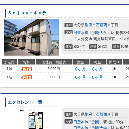
Ｓｅｊｏｕｒキャラ
大分県
別府市
石垣西
６丁目
住所
交通
日豊本線
「
別府大学
」駅 徒歩33
「大分交通 鶴見病院東口」バス
築27年
2階建
軽量
築年
階数
構造
所在階
賃料
管理費・共益費
敷金
礼金
間取り
4
万円
0ヶ月
0ヶ月
1階
3,000円
1K
2
4
万円
0ヶ月
0ヶ月
1階
3,000円
1K
2
エクセレント一葉
大分県
別府市
石垣西
４丁目
住所
交通
日豊本線
「
別府
」駅 徒歩30分
日豊本線
「
別府大学
」駅 徒歩32