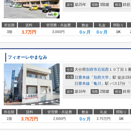
築25年
3階建
鉄筋
築年
階数
構造
所在階
賃料
管理費・共益費
敷金
礼金
間取り
3.7
万円
0ヶ月
0ヶ月
3階
3,000円
1K
フィオーレやまなみ
大分県
別府市
石垣西
１０丁目１
住所
交通
日豊本線
「
別府大学
」駅 徒歩19
日豊本線
「
亀川
」駅 バス17分 
築16年
2階建
鉄骨
築年
階数
構造
所在階
賃料
管理費・共益費
敷金
礼金
間取り
3.75
万円
0ヶ月
1階
2,600円
3.75万円
1K