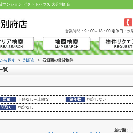
マンション ピタットハウス 大分別府店
営業時間：9：00～18：00
定休日：水
域から探す
>
別府市
>
石垣西の賃貸物件
一覧
面積
下限なし～上限なし
築年数
指定しない
間取り
指定なし
並び順：