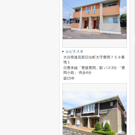
ルピナスＢ
大分県速見郡日出町大字豊岡７５９番
地１
日豊本線「豊後豊岡」駅 バス3分 「豊
岡小前」 停歩4分
築15年