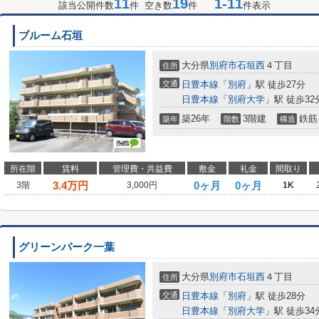
11
19
1-11
該当公開件数
件 空き数
件
件表示
ブルーム石垣
大分県
別府市
石垣西
４丁目
住所
交通
日豊本線
「
別府
」駅 徒歩27分
日豊本線
「
別府大学
」駅 徒歩32
築26年
3階建
鉄筋
築年
階数
構造
所在階
賃料
管理費・共益費
敷金
礼金
間取り
3.4
万円
0ヶ月
0ヶ月
3階
3,000円
1K
グリーンパーク一葉
大分県
別府市
石垣西
４丁目
住所
交通
日豊本線
「
別府
」駅 徒歩28分
日豊本線
「
別府大学
」駅 徒歩34