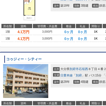
築18年
3階建
鉄筋
築年
階数
構造
所在階
賃料
管理費・共益費
敷金
礼金
間取り
4.1
万円
0ヶ月
0ヶ月
1階
3,000円
1K
4.1
万円
0ヶ月
0ヶ月
1階
3,000円
1K
コゥジィー・シティー
大分県
別府市
石垣西
８丁目４番
住所
交通
日豊本線
「
別府
」駅 バス15分 
築28年
4階建
鉄筋
築年
階数
構造
所在階
賃料
管理費・共益費
敷金
礼金
間取り