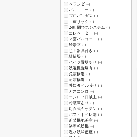
ベランダ
(-)
バルコニー
(-)
プロパンガス
(-)
二重サッシ
(-)
24時間換気システム
(-)
エレベーター
(-)
２面バルコニー
(-)
給湯室
(-)
照明器具付き
(-)
駐輪場
(-)
バイク置場あり
(-)
洗濯機置場有
(-)
免震構造
(-)
耐震構造
(-)
外観タイル張り
(-)
ガスコンロ
(-)
コンロ２口以上
(-)
冷蔵庫あり
(-)
対面式キッチン
(-)
バス・トイレ別
(-)
追焚機能浴室
(-)
浴室乾燥機
(-)
温水洗浄便座
(-)