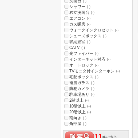
洗面台
(-)
シャワー
(-)
独立洗面台
(-)
エアコン
(-)
ガス暖房
(-)
ウォークインクロゼット
(-)
シューズボックス
(-)
収納豊富
(-)
CATV
(-)
光ファイバー
(-)
インターネット対応
(-)
オートロック
(-)
TVモニタ付インターホン
(-)
宅配ボックス
(-)
複層ガラス
(-)
防犯カメラ
(-)
駐車場あり
(-)
2階以上
(-)
10階以上
(-)
20階以上
(-)
南向き
(-)
角部屋
(-)
11
件が該当