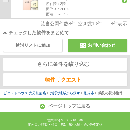
所在階：2階
間取り：2LDK
面積：59.34㎡
該当公開件数
8
件 空き数
10
件
1-8
件表示
チェックした物件をまとめて
検討リストに追加
お問い合わせ
さらに条件を絞り込む
物件リクエスト
ピタットハウス 大分別府店
>
(賃貸)地域から探す
>
別府市
>
鶴見の賃貸物件
ページトップに戻る
営業時間:9：00～18：00
定休日:水曜日・祝日・第2、第4木曜・その他不定休