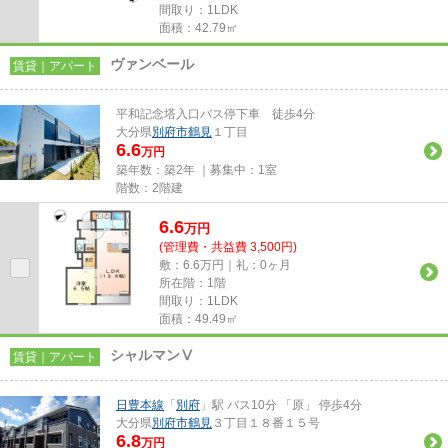
間取り：1LDK
面積：42.79㎡
ヴァンベール
賃貸｜アパート
平和記念塔入口バス停下車 徒歩4分
大分県
別府市
鶴見
１丁目
6.6
万円
築年数：築2年 ｜募集中：
1室
階数：2階建
6.6
万
円
(管理費・共益費 3,500円)
敷：6.6万円｜礼：0ヶ月
所在階：1階
間取り：1LDK
面積：49.49㎡
シャルマンⅤ
賃貸｜アパート
日豊本線
「
別府
」駅 バス10分 「原」 停歩4分
大分県
別府市
鶴見
３丁目１８番１５号
6.8
万円