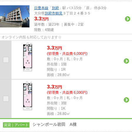
日豊本線
「
別府
」駅 バス15分 「原」 停歩3分
大分県
別府市
鶴見
３丁目２４番３５
3.3
万円
築年数：築23年 ｜募集中：
2室
階数：4階建
オンライン内覧も対応しております☆
3.3
万
円
(管理費・共益費 6,000円)
敷：0ヶ月｜礼：0ヶ月
所在階：1階
間取り：1R
面積：28.80㎡
3.3
万
円
(管理費・共益費 6,000円)
敷：0ヶ月｜礼：0ヶ月
所在階：3階
間取り：1K
面積：28.80㎡
シャンポール岩田 A棟
賃貸｜アパート