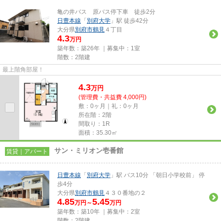
亀の井バス 原バス停下車 徒歩2分
日豊本線
「
別府大学
」駅 徒歩42分
大分県
別府市
鶴見
４丁目
4.3
万円
築年数：築26年 ｜募集中：
1室
階数：2階建
最上階角部屋！
4.3
万
円
(管理費・共益費 4,000円)
敷：0ヶ月｜礼：0ヶ月
所在階：2階
間取り：1R
面積：35.30㎡
サン・ミリオン壱番館
賃貸｜アパート
日豊本線
「
別府大学
」駅 バス10分 「朝日小学校前」 停
歩4分
大分県
別府市
鶴見
４３０番地の２
4.85
5.45
万円～
万円
築年数：築10年 ｜募集中：
2室
階数：2階建