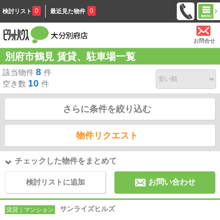
0
0
検討リスト
最近見た物件
お問合せ
別府市鶴見 賃貸、駐車場一覧
8
該当物件
件
10
空き数
件
さらに条件を絞り込む
物件リクエスト
チェックした物件をまとめて
検討リストに追加
お問い合わせ
サンライズヒルズ
賃貸｜マンション