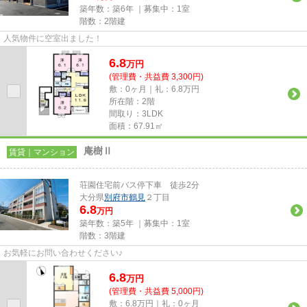
築年数：築6年 ｜募集中：
1室
階数：2階建
人気物件に空室出ました！
6.8
万
円
(管理費・共益費 3,300円)
敷：0ヶ月｜礼：6.8万円
所在階：2階
間取り：3LDK
面積：67.91㎡
庵樹Ⅱ
賃貸｜マンション
荘園住宅前バス停下車 徒歩2分
大分県
別府市
鶴見
２丁目
6.8
万円
築年数：築5年 ｜募集中：
1室
階数：3階建
お気軽にお問い合わせください♪
6.8
万
円
(管理費・共益費 5,000円)
敷：6.8万円｜礼：0ヶ月