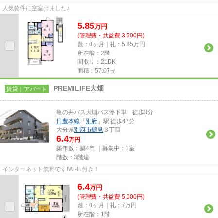
人気物件に空室出ました♪
5.85
万
円
(管理費・共益費 3,500円)
敷：0ヶ月｜礼：5.85万円
所在階：2階
間取り：2LDK
面積：57.07㎡
PREMILIFE大畑
賃貸｜アパート
亀の井バス大畑バス停下車 徒歩3分
日豊本線
「
別府
」駅 徒歩47分
大分県
別府市
鶴見
３丁目
6.4
万円
築年数：築4年 ｜募集中：
1室
階数：3階建
インターネット無料です!Wi-Fi付き！
6.4
万
円
(管理費・共益費 5,000円)
敷：0ヶ月｜礼：7万円
所在階：1階