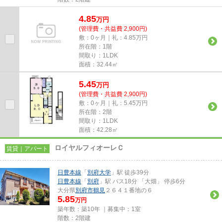
4.85
万
円
(管理費・共益費 2,900円)
敷：0ヶ月｜礼：4.85万円
所在階：1階
間取り：1LDK
面積：32.44㎡
5.45
万
円
(管理費・共益費 2,900円)
敷：0ヶ月｜礼：5.45万円
所在階：2階
間取り：1LDK
面積：42.28㎡
ロイヤルフィオーレＣ
賃貸｜アパート
日豊本線
「
別府大学
」駅 徒歩39分
日豊本線
「
別府
」駅 バス18分 「大畑」 停歩6分
大分県
別府市
鶴見
２６４１番地の６
5.85
万円
築年数：築10年 ｜募集中：
1室
階数：2階建