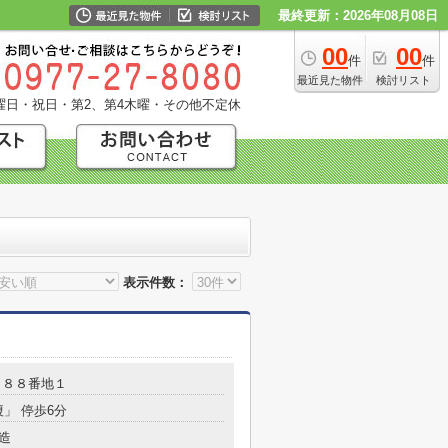
最終更新：2026年08月08日
00
00
件
件
最近見た物件
検討リスト
曜日・祝日・第2、第4木曜・その他不定休
表示件数：
８８８番地１
榎」 停歩6分
造