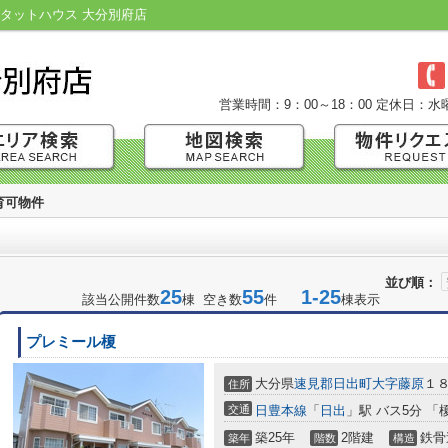
タットハウス 大分別府店
営業時間：9：00～18：00
定休日：水
育可物件
並び順：
25
55
1-25
該当公開件数
棟 空き数
件
棟表示
プレミール榎
大分県
速見郡日出町
大字藤原
１
住所
交通
日豊本線
「
日出
」駅 バス5分 「
築25年
2階建
鉄骨
築年
階数
構造