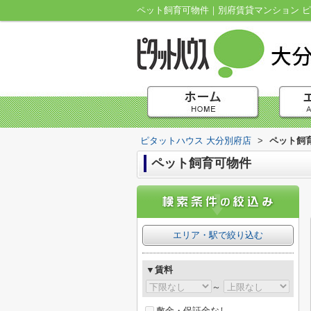
ペット飼育可物件｜別府賃貸マンション ピ
ピタットハウス 大分別府店
>
ペット飼
ペット飼育可物件
エリア・駅で絞り込む
▼賃料
～
敷金・保証金なし