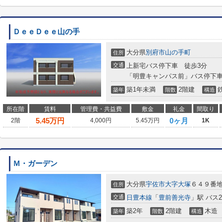
ＤｅｅＤｅｅ山の手
大分県
別府市
山の手町
住所
交通
上新宅バス停下車 徒歩3分
「明豊キャンパス前」バス停下車
築1年未満
2階建
築年
階数
構造
所在階
賃料
管理費・共益費
敷金
礼金
間取り
5.45
万円
0ヶ月
2階
4,000円
5.45万円
1K
Ｍ・ガーデン
大分県
宇佐市
大字大塚
６４９番
住所
交通
日豊本線
「
豊前善光寺
」駅 バス
築2年
2階建
木造
築年
階数
構造