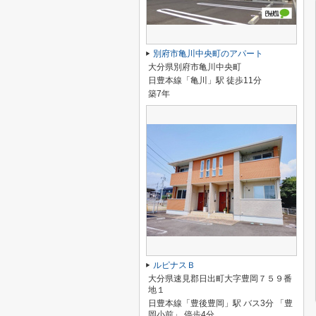
別府市亀川中央町のアパート
大分県別府市亀川中央町
日豊本線「亀川」駅 徒歩11分
築7年
ルピナスＢ
大分県速見郡日出町大字豊岡７５９番
地１
日豊本線「豊後豊岡」駅 バス3分 「豊
岡小前」 停歩4分