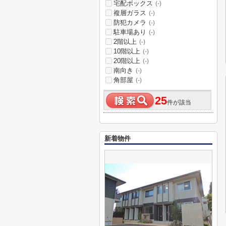
宅配ボックス
(-)
複層ガラス
(-)
防犯カメラ
(-)
駐車場あり
(-)
2階以上
(-)
10階以上
(-)
20階以上
(-)
南向き
(-)
角部屋
(-)
25
件が該当
新着物件