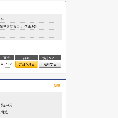
５号
「鶴見病院東口」 停歩3分
面積
詳細
検討リスト
43.61㎡
詳細を見る
追加する
徒歩4分
鉄骨造