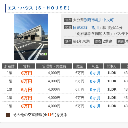
エス・ハウス（Ｓ・ＨＯＵＳＥ）
大分県
別府市
亀川中央町
住所
交通
日豊本線
「
亀川
」駅 徒歩11分
「別府溝部学園短大前」バス停下
築1年未満
2階建
築年
階数
構造
所在階
賃料
管理費・共益費
敷金
礼金
間取り
6
万円
0ヶ月
1階
4,000円
6万円
1LDK
43
6
万円
0ヶ月
1階
4,000円
6万円
1LDK
43
6
万円
0ヶ月
1階
4,000円
6万円
1LDK
43
6
万円
0ヶ月
1階
4,000円
6万円
1LDK
43
6
万円
0ヶ月
1階
4,000円
6万円
1LDK
43
その他の空室情報(全
11
件)を見る
+