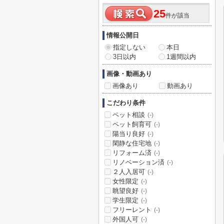
25
件が該当
情報公開日
指定しない
本日
3日以内
1週間以内
画像・動画あり
画像あり
動画あり
こだわり条件
ペット相談
(-)
ペット飼育可
(-)
陽当り良好
(-)
閑静な住宅地
(-)
リフォーム済
(-)
リノベーション済
(-)
２人入居可
(-)
女性限定
(-)
眺望良好
(-)
学生限定
(-)
フリーレント
(-)
外国人可
(-)