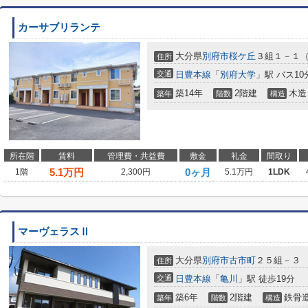
カーサブリランテ
大分県
別府市
桜ケ丘
３組１－１
住所
交通
日豊本線
「
別府大学
」駅 バス10
築14年
2階建
木造
築年
階数
構造
所在階
賃料
管理費・共益費
敷金
礼金
間取り
5.1
万円
0ヶ月
1階
2,300円
5.1万円
1LDK
マーヴェラスⅡ
大分県
別府市
古市町
２５組－３
住所
交通
日豊本線
「
亀川
」駅 徒歩19分
築6年
2階建
鉄骨
築年
階数
構造