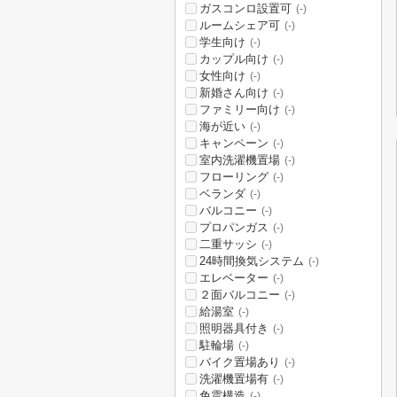
ガスコンロ設置可
(-)
ルームシェア可
(-)
学生向け
(-)
カップル向け
(-)
女性向け
(-)
新婚さん向け
(-)
ファミリー向け
(-)
海が近い
(-)
キャンペーン
(-)
室内洗濯機置場
(-)
フローリング
(-)
ベランダ
(-)
バルコニー
(-)
プロパンガス
(-)
二重サッシ
(-)
24時間換気システム
(-)
エレベーター
(-)
２面バルコニー
(-)
給湯室
(-)
照明器具付き
(-)
駐輪場
(-)
バイク置場あり
(-)
洗濯機置場有
(-)
免震構造
(-)