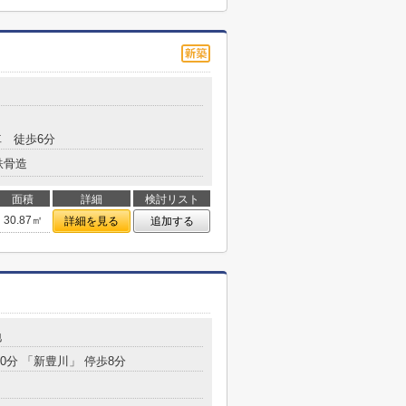
 徒歩6分
鉄骨造
面積
詳細
検討リスト
30.87㎡
詳細を見る
追加する
地
20分 「新豊川」 停歩8分