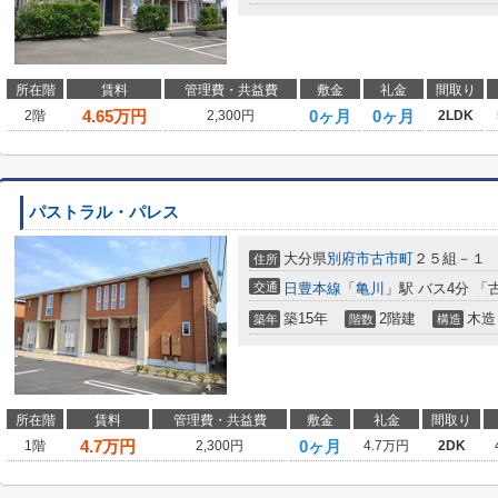
所在階
賃料
管理費・共益費
敷金
礼金
間取り
4.65
万円
0ヶ月
0ヶ月
2階
2,300円
2LDK
パストラル・パレス
大分県
別府市
古市町
２５組－１
住所
交通
日豊本線
「
亀川
」駅 バス4分 「
築15年
2階建
木造
築年
階数
構造
所在階
賃料
管理費・共益費
敷金
礼金
間取り
4.7
万円
0ヶ月
1階
2,300円
4.7万円
2DK