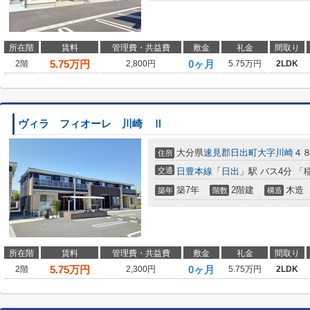
所在階
賃料
管理費・共益費
敷金
礼金
間取り
5.75
万円
0ヶ月
2階
2,800円
5.75万円
2LDK
ヴィラ フィオーレ 川崎 Ⅱ
大分県
速見郡日出町
大字川崎
４
住所
交通
日豊本線
「
日出
」駅 バス4分 「
築7年
2階建
木造
築年
階数
構造
所在階
賃料
管理費・共益費
敷金
礼金
間取り
5.75
万円
0ヶ月
2階
2,300円
5.75万円
2LDK