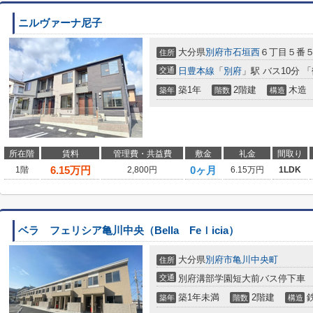
ニルヴァーナ尼子
大分県
別府市
石垣西
６丁目５番
住所
交通
日豊本線
「
別府
」駅 バス10分 
築1年
2階建
木造
築年
階数
構造
所在階
賃料
管理費・共益費
敷金
礼金
間取り
6.15
万円
0ヶ月
1階
2,800円
6.15万円
1LDK
ベラ フェリシア亀川中央（Bella Feｌicia）
大分県
別府市
亀川中央町
住所
交通
別府溝部学園短大前バス停下車 
築1年未満
2階建
築年
階数
構造