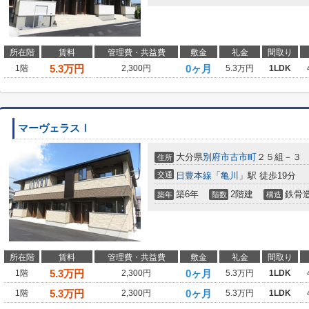
所在階
賃料
管理費・共益費
敷金
礼金
間取り
5.3
万円
0ヶ月
1階
2,300円
5.3万円
1LDK
マーヴェラスⅠ
大分県
別府市
古市町
２５組－３
住所
交通
日豊本線
「
亀川
」駅 徒歩19分
築6年
2階建
鉄骨
築年
階数
構造
所在階
賃料
管理費・共益費
敷金
礼金
間取り
5.3
万円
0ヶ月
1階
2,300円
5.3万円
1LDK
5.3
万円
0ヶ月
1階
2,300円
5.3万円
1LDK