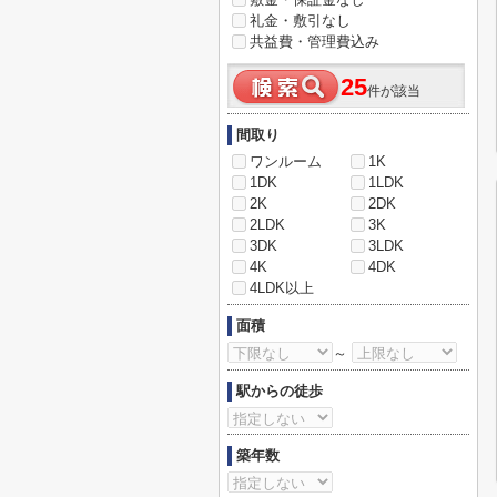
礼金・敷引なし
共益費・管理費込み
25
件が該当
間取り
ワンルーム
1K
1DK
1LDK
2K
2DK
2LDK
3K
3DK
3LDK
4K
4DK
4LDK以上
面積
～
駅からの徒歩
築年数