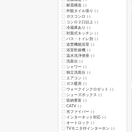
耐震構造
(-)
外観タイル張り
(-)
ガスコンロ
(-)
コンロ２口以上
(-)
冷蔵庫あり
(-)
対面式キッチン
(-)
バス・トイレ別
(-)
追焚機能浴室
(-)
浴室乾燥機
(-)
温水洗浄便座
(-)
洗面台
(-)
シャワー
(-)
独立洗面台
(-)
エアコン
(-)
ガス暖房
(-)
ウォークインクロゼット
(-)
シューズボックス
(-)
収納豊富
(-)
CATV
(-)
光ファイバー
(-)
インターネット対応
(-)
オートロック
(-)
TVモニタ付インターホン
(-)