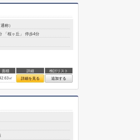
（通称）
分 「桜ヶ丘」 停歩4分
面積
詳細
検討リスト
42.63㎡
詳細を見る
追加する
造