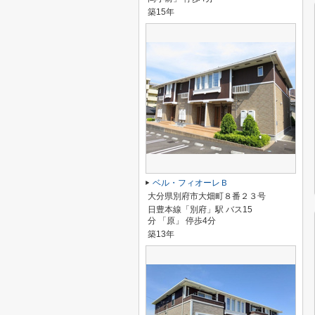
築15年
ベル・フィオーレＢ
大分県別府市大畑町８番２３号
日豊本線「別府」駅 バス15
分 「原」 停歩4分
築13年