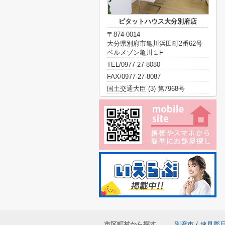
ピタットハウス大分別府店
〒874-0014
大分県別府市亀川浜田町2番62号
ベルメゾン亀川１F
TEL/0977-27-8080
FAX/0977-27-8087
国土交通大臣 (3) 第7968号
市区町村から探す
別府市
/
速見郡