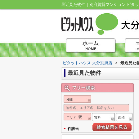
最近見た物件｜別府賃貸マンション ピタッ
ピタットハウス 大分別府店
>
最近見た
最近見た物件
種別
エリア| 駅
賃料
面積
-
件該当