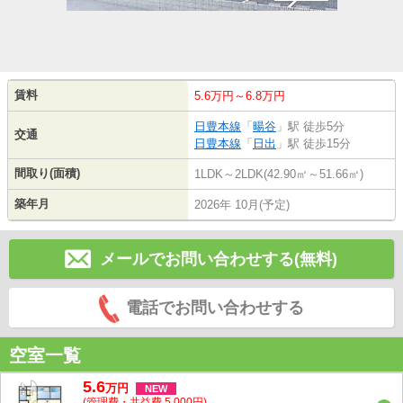
賃料
5.6万円～6.8万円
日豊本線
「
暘谷
」駅 徒歩5分
交通
日豊本線
「
日出
」駅 徒歩15分
間取り(面積)
1LDK～2LDK(42.90㎡～51.66㎡)
築年月
2026年 10月(予定)
メールでお問い合わせする(無料)
電話でお問い合わせする
空室一覧
5.6
万
円
NEW
(管理費・共益費 5,000円)