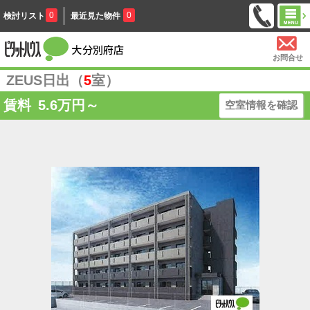
0
0
検討リスト
最近見た物件
お問合せ
ZEUS日出（
5
室）
賃料
5.6
万円～
空室情報を確認