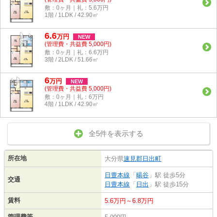
敷：0ヶ月｜礼：5.6万円
1階 / 1LDK / 42.90㎡
6.6
万
円
NEW
(管理費・共益費 5,000円)
敷：0ヶ月｜礼：6.6万円
3階 / 2LDK / 51.66㎡
6
万
円
NEW
(管理費・共益費 5,000円)
敷：0ヶ月｜礼：6万円
4階 / 1LDK / 42.90㎡
全5件を表示する
所在地
大分県
速見郡日出町
日豊本線
「
暘谷
」駅 徒歩5分
交通
日豊本線
「
日出
」駅 徒歩15分
賃料
5.6万円～6.8万円
管理費等