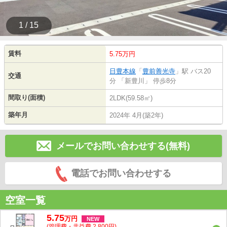
1 / 15
賃料
5.75万円
日豊本線
「
豊前善光寺
」駅 バス20
交通
分 「新豊川」 停歩8分
間取り(面積)
2LDK(59.58㎡)
築年月
2024年 4月(築2年)
メールでお問い合わせする(無料)
電話でお問い合わせする
空室一覧
5.75
万
円
NEW
(管理費・共益費 2,800円)