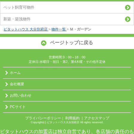
ペット飼育可物件
新築・築浅物件
ピタットハウス 大分別府店
>
物件一覧
>
Ｍ・ガーデン
ページトップに戻る
営業時間:9：00～18：00
定休日:水曜日・祝日・第2、第4木曜・その他不定休
ホーム
会社概要
お問い合わせ
PCサイト
プライバシーポリシー
利用規約
｜アクセスマップ
｜
Copyright(c) ピタットハウス大分別府店 All rights reserved.
ピタットハウスの加盟店は独立自営であり、各店舗の責任のも