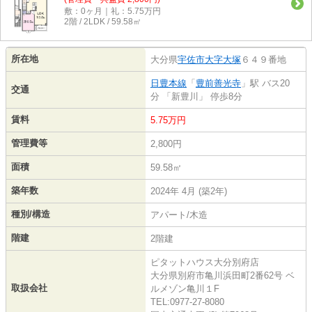
敷：0ヶ月｜礼：5.75万円
2階 / 2LDK / 59.58㎡
所在地
大分県
宇佐市
大字大塚
６４９番地
日豊本線
「
豊前善光寺
」駅 バス20
交通
分 「新豊川」 停歩8分
賃料
5.75万円
管理費等
2,800円
面積
59.58㎡
築年数
2024年 4月 (築2年)
種別/構造
アパート/木造
階建
2階建
ピタットハウス大分別府店
大分県別府市亀川浜田町2番62号 ベ
取扱会社
ルメゾン亀川１F
TEL:0977-27-8080