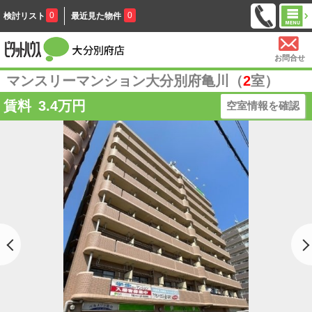
0
0
検討リスト
最近見た物件
お問合せ
マンスリーマンション大分別府亀川（
2
室）
賃料
3.4
万円
空室情報を確認