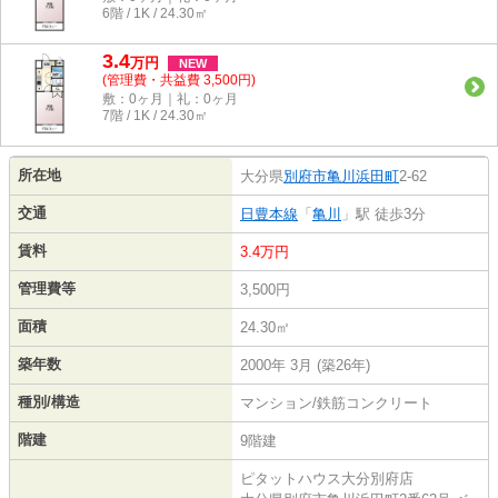
6階 / 1K / 24.30㎡
3.4
万
円
NEW
(管理費・共益費 3,500円)
敷：0ヶ月｜礼：0ヶ月
7階 / 1K / 24.30㎡
所在地
大分県
別府市
亀川浜田町
2-62
交通
日豊本線
「
亀川
」駅 徒歩3分
賃料
3.4万円
管理費等
3,500円
面積
24.30㎡
築年数
2000年 3月 (築26年)
種別/構造
マンション/鉄筋コンクリート
階建
9階建
ピタットハウス大分別府店