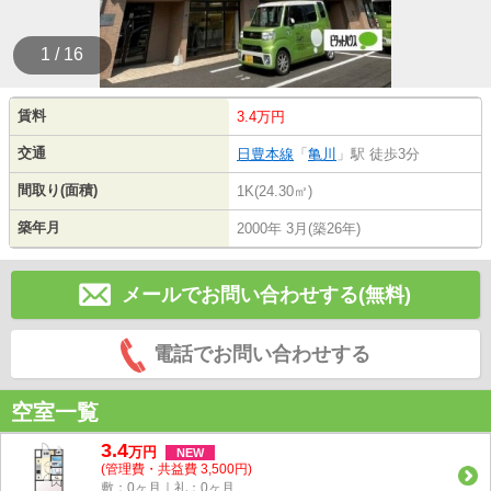
1 / 16
賃料
3.4万円
交通
日豊本線
「
亀川
」駅 徒歩3分
間取り(面積)
1K(24.30㎡)
築年月
2000年 3月(築26年)
メールでお問い合わせする(無料)
電話でお問い合わせする
空室一覧
3.4
万
円
NEW
(管理費・共益費 3,500円)
敷：0ヶ月｜礼：0ヶ月