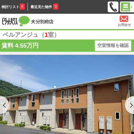
0
0
検討リスト
最近見た物件
お問合せ
ベルアンジュ（
1
室）
賃料
4.55万円
空室情報を確認