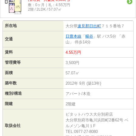
敷：0ヶ月｜礼：4.55万円
2階 / 2LDK / 57.07㎡
所在地
大分県
速見郡日出町
７１５番地７
日豊本線
「
暘谷
」駅 バス5分 「赤
交通
山」 停歩14分
賃料
4.55万円
管理費等
3,500円
面積
57.07㎡
築年数
2012年 9月 (築13年)
種別/構造
アパート/木造
階建
2階建
ピタットハウス大分別府店
大分県別府市亀川浜田町2番62号 ベ
取扱会社
ルメゾン亀川１F
TEL:0977-27-8080