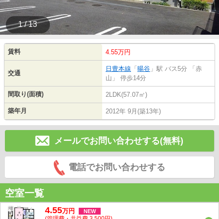
1 / 13
賃料
4.55万円
日豊本線
「
暘谷
」駅 バス5分 「赤
交通
山」 停歩14分
間取り(面積)
2LDK(57.07㎡)
築年月
2012年 9月(築13年)
メールでお問い合わせする(無料)
電話でお問い合わせする
空室一覧
4.55
万
円
NEW
(管理費・共益費 3,500円)