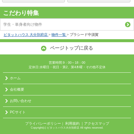
こだわり特集
学生・単身者向け物件
ピタットハウス 大分別府店
>
物件一覧
>
プラシード中須賀
ページトップに戻る
営業時間:9：00～18：00
定休日:水曜日・祝日・第2、第4木曜・その他不定休
ホーム
会社概要
お問い合わせ
PCサイト
プライバシーポリシー
利用規約
｜アクセスマップ
｜
Copyright(c) ピタットハウス大分別府店 All rights reserved.