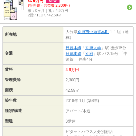
4.9
万
円
NEW
(管理費・共益費 2,300円)
敷：0ヶ月｜礼：4.9万円
2階 / 1LDK / 42.59㎡
大分県
別府市
中須賀本町
１１組（通
所在地
称）
日豊本線
「
別府大学
」駅 徒歩15分
交通
日豊本線
「
別府
」駅 バス15分 「中
須賀」 停歩4分
賃料
4.9万円
管理費等
2,300円
面積
42.59㎡
築年数
2018年 1月 (築8年)
種別/構造
アパート/木造
階建
3階建
ピタットハウス大分別府店