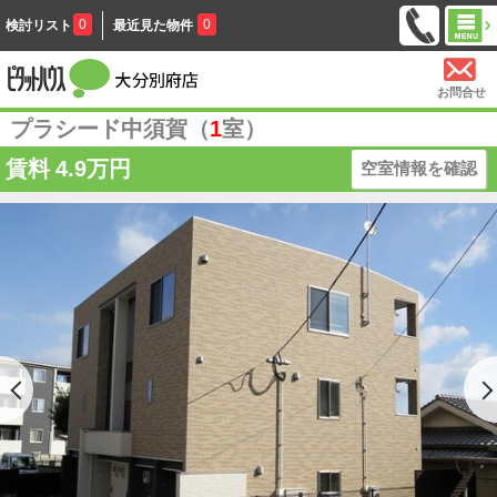
0
0
検討リスト
最近見た物件
お問合せ
プラシード中須賀（
1
室）
賃料
4.9万円
空室情報を確認