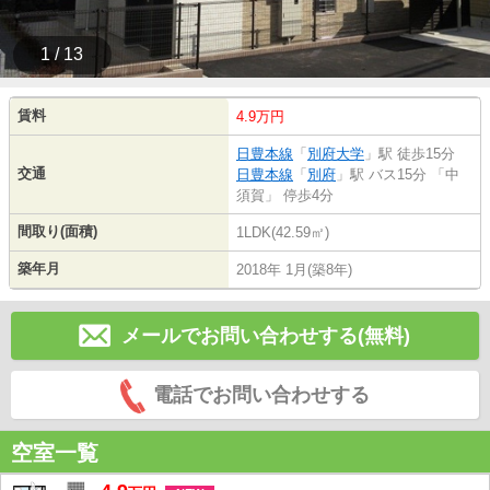
1 / 13
賃料
4.9万円
日豊本線
「
別府大学
」駅 徒歩15分
交通
日豊本線
「
別府
」駅 バス15分 「中
須賀」 停歩4分
間取り(面積)
1LDK(42.59㎡)
築年月
2018年 1月(築8年)
メールでお問い合わせする(無料)
電話でお問い合わせする
空室一覧