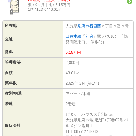
敷：0ヶ月｜礼：6.15万円
1階 / 1LDK / 43.61㎡
所在地
大分県
別府市
石垣西
６丁目５番５号
日豊本線
「
別府
」駅 バス10分 「鶴
交通
見病院東口」 停歩3分
賃料
6.15万円
管理費等
2,800円
面積
43.61㎡
築年数
2025年 2月 (築1年)
種別/構造
アパート/木造
階建
2階建
ピタットハウス大分別府店
大分県別府市亀川浜田町2番62号 ベ
取扱会社
ルメゾン亀川１F
TEL:0977-27-8080