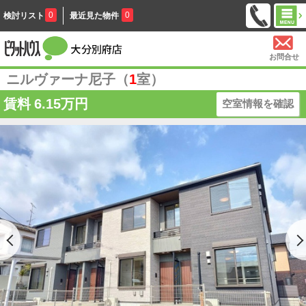
0
0
検討リスト
最近見た物件
お問合せ
ニルヴァーナ尼子（
1
室）
賃料
6.15万円
空室情報を確認