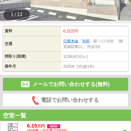
1 / 13
賃料
6.15万円
日豊本線
「
別府
」駅 バス10分 「鶴
交通
見病院東口」 停歩3分
間取り(面積)
1LDK(43.61㎡)
築年月
2025年 2月(築1年)
メールでお問い合わせする(無料)
電話でお問い合わせする
空室一覧
6.15
万
円
NEW
(管理費・共益費 2,800円)