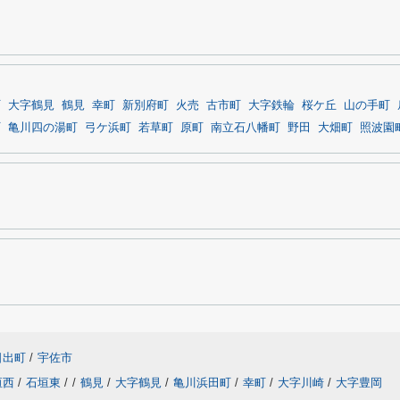
町
大字鶴見
鶴見
幸町
新別府町
火売
古市町
大字鉄輪
桜ケ丘
山の手町
町
亀川四の湯町
弓ケ浜町
若草町
原町
南立石八幡町
野田
大畑町
照波園
日出町
/
宇佐市
垣西
/
石垣東
/
/
鶴見
/
大字鶴見
/
亀川浜田町
/
幸町
/
大字川崎
/
大字豊岡