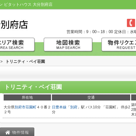
 ピタットハウス 大分別府店
営業時間：9：00～18：00
定休日：水
>
トリニティ・ベイ荘園
トリニティ・ベイ荘園
所在地
交通
築
大分県
別府市
荘園町
４０番２
日豊本線
「
別府
」駅 バス10分 「荘園町」 停歩2
2
２号
分
木
物件情報