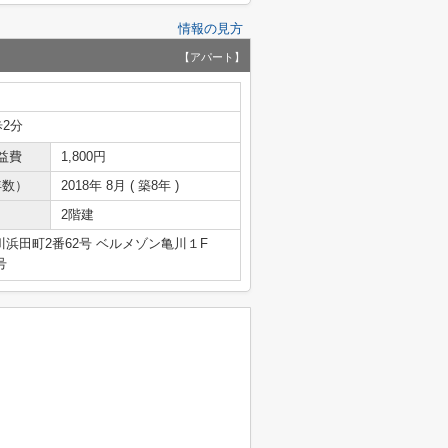
情報の見方
【アパート】
歩2分
益費
1,800円
年数）
2018年 8月 ( 築8年 )
2階建
浜田町2番62号 ベルメゾン亀川１F
号