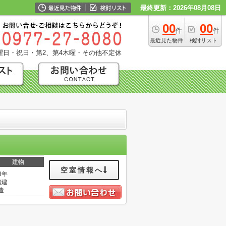
最終更新：2026年08月08日
00
00
件
件
最近見た物件
検討リスト
曜日・祝日・第2、第4木曜・その他不定休
建物
空室情報へ
8年
階建
造