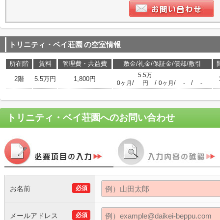
トリニティ・ベイ荘園
の空室情報
所在階
賃料
管理費・共益費
敷金/礼金/保証金/償却/敷引
5.5万
2階
5.5万円
1,800円
/
/
/
/
0ヶ月
円
0ヶ月
-
-
トリニティ・ベイ荘園
へのお問い合わせ
お名前
必須
メールアドレス
必須