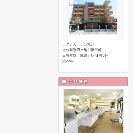
ラグナガーデン亀川
大分県別府市亀川浜田町
日豊本線「亀川」駅 徒歩5分
築22年