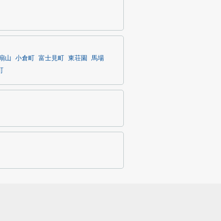
扇山
小倉町
富士見町
東荘園
馬場
町