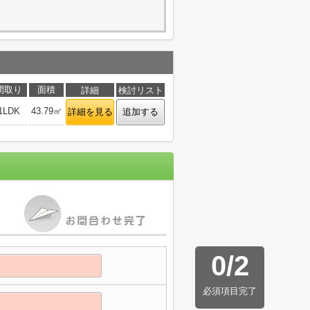
間取り
面積
詳細
検討リスト
1LDK
43.79㎡
詳細を見る
追加する
0
/
2
必須項目完了