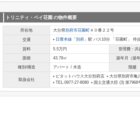
トリニティ・ベイ荘園
の物件概要
所在地
大分県
別府市
荘園町
４０番２２号
日豊本線
「
別府
」駅 バス10分 「荘園町」 停
交通
賃料
5.5万円
管理費・共
面積
43.79㎡
築年月（築
種別/構造
アパート / 木造
階建
ピタットハウス大分別府店
大分県別府市亀川
取扱会社
TEL:0977-27-8080
国土交通大臣 (3) 第7968