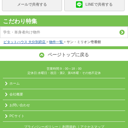
メールで共有する
LINEで共有する
こだわり特集
学生・単身者向け物件
ピタットハウス 大分別府店
>
物件一覧
>
サン・ミリオン壱番館
ページトップに戻る
営業時間:9：00～18：00
定休日:水曜日・祝日・第2、第4木曜・その他不定休
ホーム
会社概要
お問い合わせ
PCサイト
プライバシーポリシー
利用規約
｜アクセスマップ
｜