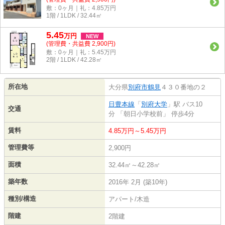
敷：0ヶ月｜礼：4.85万円
1階 / 1LDK / 32.44㎡
5.45
万
円
NEW
(管理費・共益費 2,900円)
敷：0ヶ月｜礼：5.45万円
2階 / 1LDK / 42.28㎡
所在地
大分県
別府市
鶴見
４３０番地の２
日豊本線
「
別府大学
」駅 バス10
交通
分 「朝日小学校前」 停歩4分
賃料
4.85万円～5.45万円
管理費等
2,900円
面積
32.44㎡～42.28㎡
築年数
2016年 2月 (築10年)
種別/構造
アパート/木造
階建
2階建