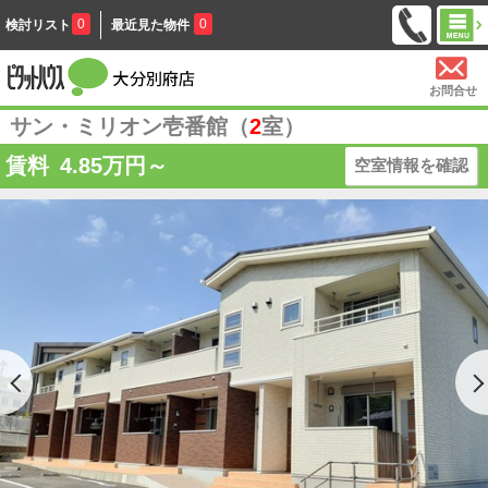
0
0
検討リスト
最近見た物件
お問合せ
サン・ミリオン壱番館（
2
室）
賃料
4.85
万円～
空室情報を確認