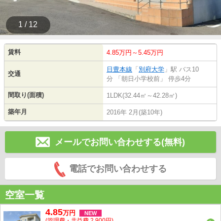
1 / 12
賃料
4.85万円～5.45万円
日豊本線
「
別府大学
」駅 バス10
交通
分 「朝日小学校前」 停歩4分
間取り(面積)
1LDK(32.44㎡～42.28㎡)
築年月
2016年 2月(築10年)
メールでお問い合わせする(無料)
電話でお問い合わせする
空室一覧
4.85
万
円
NEW
(管理費・共益費 2,900円)