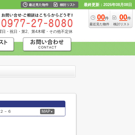
最終更新：2026年08月08日
00
00
件
件
最近見た物件
検討リスト
曜日・祝日・第2、第4木曜・その他不定休
２－６
MAP
▼