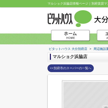
マルショク浜脇店情報ページ｜別府賃貸マン
ピタットハウス 大分別府店
>
周辺施設
マルショク浜脇店
<<別府市のスーパーの一覧へ