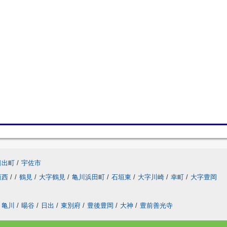
日出町
/
宇佐市
垣西
/
/
鶴見
/
大字鶴見
/
亀川浜田町
/
石垣東
/
大字川崎
/
幸町
/
大字豊岡
亀川
/
暘谷
/
日出
/
東別府
/
豊後豊岡
/
大神
/
豊前善光寺