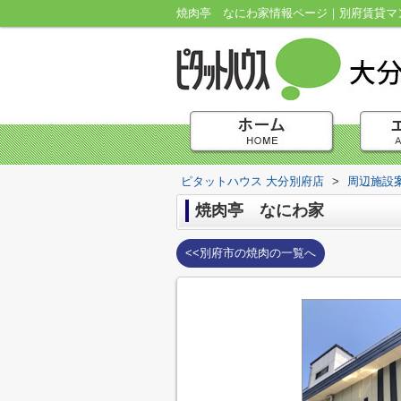
焼肉亭 なにわ家情報ページ｜別府賃貸マン
ピタットハウス 大分別府店
>
周辺施設
焼肉亭 なにわ家
<<別府市の焼肉の一覧へ