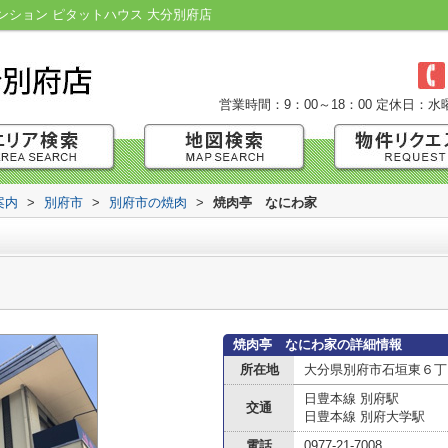
ション ピタットハウス 大分別府店
営業時間：9：00～18：00
定休日：水
案内
>
別府市
>
別府市の焼肉
>
焼肉亭 なにわ家
焼肉亭 なにわ家の詳細情報
所在地
大分県別府市石垣東６丁
日豊本線 別府駅
交通
日豊本線 別府大学駅
電話
0977-21-7008