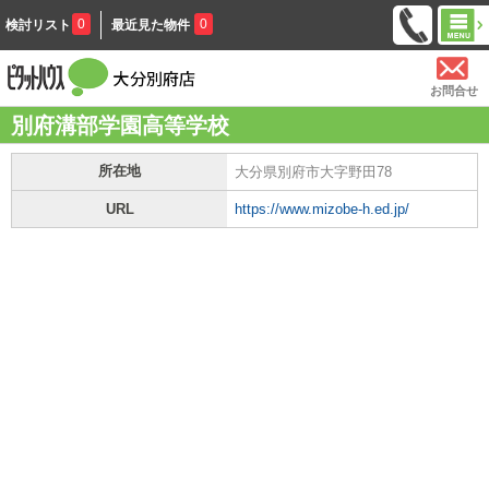
0
0
検討リスト
最近見た物件
お問合せ
別府溝部学園高等学校
所在地
大分県別府市大字野田78
URL
https://www.mizobe-h.ed.jp/