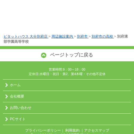
ピタットハウス 大分別府店
>
周辺施設案内
>
別府市
>
別府市の高校
>
別府溝
部学園高等学校
ページトップに戻る
営業時間:9：00～18：00
定休日:水曜日・祝日・第2、第4木曜・その他不定休
ホーム
会社概要
お問い合わせ
PCサイト
プライバシーポリシー
利用規約
｜アクセスマップ
｜