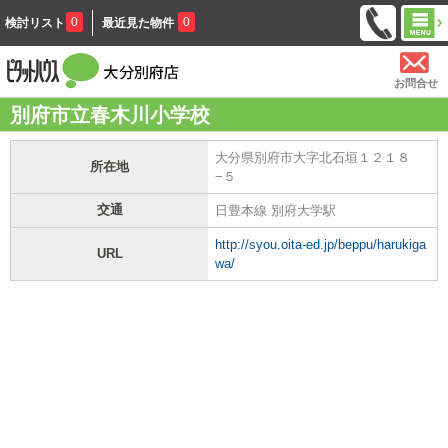
0
0
検討リスト
最近見た物件
お問合せ
別府市立春木川小学校
大分県別府市大字北石垣１２１８
所在地
−５
交通
日豊本線 別府大学駅
http://syou.oita-ed.jp/beppu/harukiga
URL
wa/