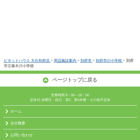
ピタットハウス 大分別府店
>
周辺施設案内
>
別府市
>
別府市の小学校
>
別府
市立春木川小学校
ページトップに戻る
営業時間:9：00～18：00
定休日:水曜日・祝日・第2、第4木曜・その他不定休
ホーム
会社概要
お問い合わせ