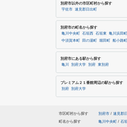
別府市以外の市区町村から探す
宇佐市
速見郡日出町
別府市の町名から探す
亀川中央町
石垣西
石垣東
亀川浜田
中須賀本町
田の湯町
堀田町
船小路
別府市にある駅から探す
亀川
別府大学
別府
東別府
プレミアム２１番館周辺の駅から探す
別府
別府大学
市区町村から探す
別府市
/
速見郡
町名から探す
亀川中央町
/
石