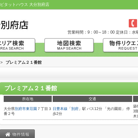
ピタットハウス 大分別府店
営業時間：9：00～18：00
定休日：水
>
プレミアム２１番館
プレミアム２１番館
所在地
交通
築
大分県
別府市
東荘園
７丁目３
日豊本線
「
別府
」駅 バス12分 「光の園前」 停
3
番２号
歩2分
木
物件情報