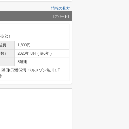
情報の見方
【アパート】
停歩2分
益費
1,800円
年数）
2020年 8月 ( 築6年 )
3階建
浜田町2番62号 ベルメゾン亀川１F
号