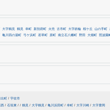
町
大字鶴見
鶴見
幸町
新別府町
火売
古市町
大字鉄輪
桜ケ丘
山の手町
町
亀川四の湯町
弓ケ浜町
若草町
原町
南立石八幡町
野田
大畑町
照波園
日出町
/
宇佐市
垣西
/
石垣東
/
/
鶴見
/
大字鶴見
/
亀川浜田町
/
幸町
/
大字川崎
/
大字豊岡