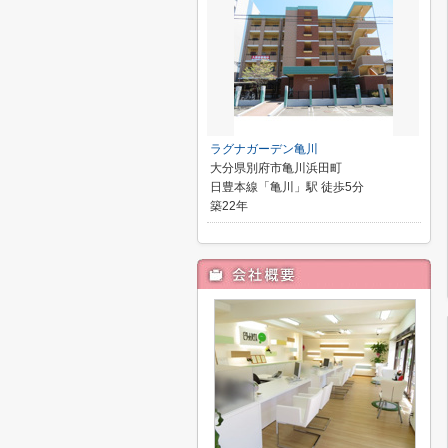
ラグナガーデン亀川
大分県別府市亀川浜田町
日豊本線「亀川」駅 徒歩5分
築22年