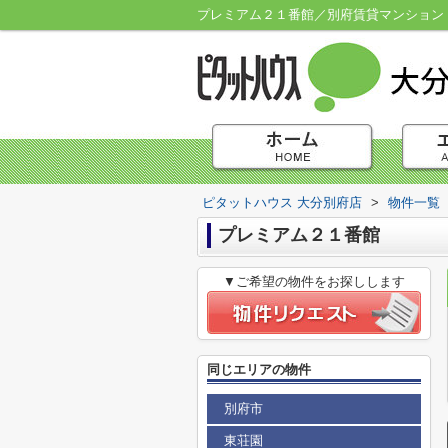
プレミアム２１番館／別府賃貸マンション 
ピタットハウス 大分別府店
>
物件一覧
プレミアム２１番館
▼ご希望の物件をお探しします
同じエリアの物件
別府市
東荘園