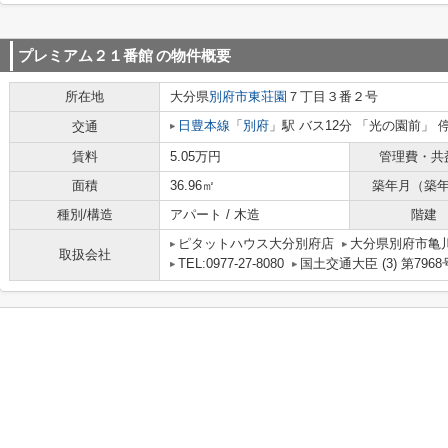
プレミアム２１番館
の物件概要
所在地
大分県
別府市
東荘園
７丁目３番２号
日豊本線
「
別府
」駅 バス12分 「光の園前」 
交通
賃料
5.05万円
管理費・共
面積
36.96㎡
築年月（築
種別/構造
アパート / 木造
階建
ピタットハウス大分別府店
大分県別府市亀川
取扱会社
TEL:0977-27-8080
国土交通大臣 (3) 第7968