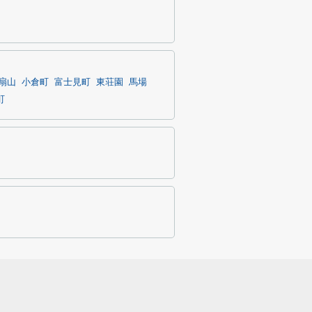
扇山
小倉町
富士見町
東荘園
馬場
町